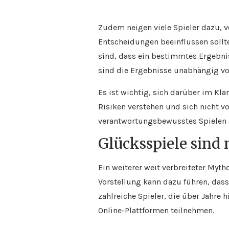
Zudem neigen viele Spieler dazu, 
Entscheidungen beeinflussen sollte
sind, dass ein bestimmtes Ergebnis 
sind die Ergebnisse unabhängig von
Es ist wichtig, sich darüber im Klar
Risiken verstehen und sich nicht v
verantwortungsbewusstes Spielen si
Glücksspiele sind 
Ein weiterer weit verbreiteter Myth
Vorstellung kann dazu führen, dass 
zahlreiche Spieler, die über Jahr
Online-Plattformen teilnehmen.