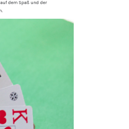
e auf dem Spaß und der
n.