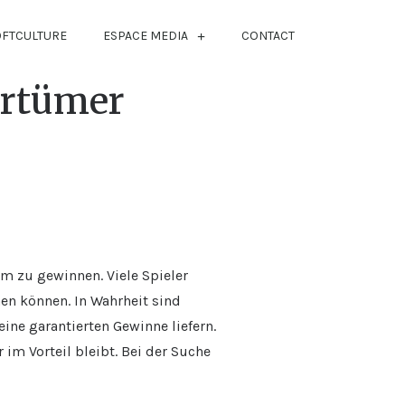
OFTCULTURE
ESPACE MEDIA
CONTACT
rrtümer
um zu gewinnen. Viele Spieler
en können. In Wahrheit sind
ine garantierten Gewinne liefern.
 im Vorteil bleibt. Bei der Suche