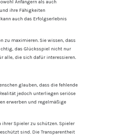
 sowohl Anfängern als auch
 und ihre Fähigkeiten
 kann auch das Erfolgserlebnis
en zu maximieren. Sie wissen, dass
chtig, das Glücksspiel nicht nur
 alle, die sich dafür interessieren.
 Menschen glauben, dass die fehlende
ealität jedoch unterliegen seriöse
nzen erwerben und regelmäßige
ihrer Spieler zu schützen. Spieler
eschützt sind. Die Transparentheit