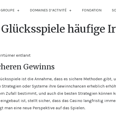
 GROUPE
DOMAINES D’ACTIVITÉ
FONDATION
S
Glücksspiele häufige I
rrtümer entlarvt
icheren Gewinns
Glücksspiele ist die Annahme, dass es sichere Methoden gibt, 
 Strategien oder Systeme ihre Gewinnchancen erheblich erhöh
om Zufall bestimmt, und auch die besten Strategien können ke
eingebaut ist, stellt sicher, dass das Casino langfristig immer
gt man eine neue Perspektive auf das Spielen.