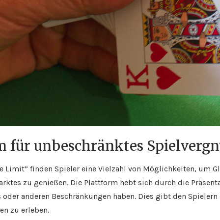
rm für unbeschränktes Spielverg
e Limit” finden Spieler eine Vielzahl von Möglichkeiten, um G
tes zu genießen. Die Plattform hebt sich durch die Präsenta
 oder anderen Beschränkungen haben. Dies gibt den Spielern di
en zu erleben.