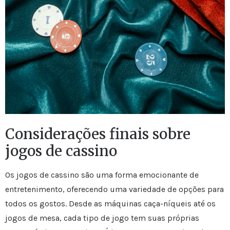
Considerações finais sobre
jogos de cassino
Os jogos de cassino são uma forma emocionante de
entretenimento, oferecendo uma variedade de opções para
todos os gostos. Desde as máquinas caça-níqueis até os
jogos de mesa, cada tipo de jogo tem suas próprias