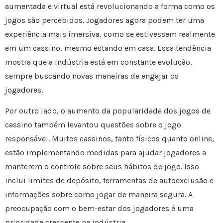
aumentada e virtual está revolucionando a forma como os
jogos são percebidos. Jogadores agora podem ter uma
experiência mais imersiva, como se estivessem realmente
em um cassino, mesmo estando em casa. Essa tendência
mostra que a indústria está em constante evolução,
sempre buscando novas maneiras de engajar os
jogadores.
Por outro lado, o aumento da popularidade dos jogos de
cassino também levantou questões sobre o jogo
responsável. Muitos cassinos, tanto físicos quanto online,
estão implementando medidas para ajudar jogadores a
manterem o controle sobre seus hábitos de jogo. Isso
inclui limites de depósito, ferramentas de autoexclusão e
informações sobre como jogar de maneira segura. A
preocupação com o bem-estar dos jogadores é uma
prioridade crescente na indústria.