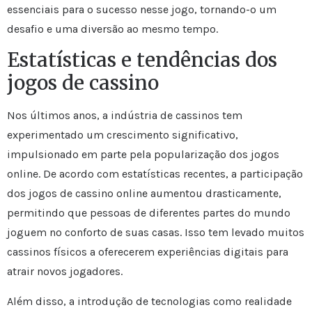
essenciais para o sucesso nesse jogo, tornando-o um
desafio e uma diversão ao mesmo tempo.
Estatísticas e tendências dos
jogos de cassino
Nos últimos anos, a indústria de cassinos tem
experimentado um crescimento significativo,
impulsionado em parte pela popularização dos jogos
online. De acordo com estatísticas recentes, a participação
dos jogos de cassino online aumentou drasticamente,
permitindo que pessoas de diferentes partes do mundo
joguem no conforto de suas casas. Isso tem levado muitos
cassinos físicos a oferecerem experiências digitais para
atrair novos jogadores.
Além disso, a introdução de tecnologias como realidade