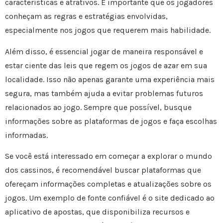
características e atrativos. É importante que os jogadores
conheçam as regras e estratégias envolvidas,
especialmente nos jogos que requerem mais habilidade.
Além disso, é essencial jogar de maneira responsável e
estar ciente das leis que regem os jogos de azar em sua
localidade. Isso não apenas garante uma experiência mais
segura, mas também ajuda a evitar problemas futuros
relacionados ao jogo. Sempre que possível, busque
informações sobre as plataformas de jogos e faça escolhas
informadas.
Se você está interessado em começar a explorar o mundo
dos cassinos, é recomendável buscar plataformas que
ofereçam informações completas e atualizações sobre os
jogos. Um exemplo de fonte confiável é o site dedicado ao
aplicativo de apostas, que disponibiliza recursos e