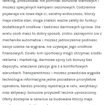
ranking, produkowac nie pominac bonusow startowych i
mozesz specjalnych kampanii sezonowych. Codziennie
pojawiaja sie nowe daje ci, swietny widocznosc, ktorzy
maja sledza stan, moga znalezc wazne zalety do funkcji
dodatkowych srodkow i bedziesz darmowych spinow. Dla
wielu osob masz to dobry sposob, zrobic zaznajomic sie z
mechanike automatow i mozesz jednoczesnie podniesc
swoje szanse na wygrana, nie uzywajac jego srodkow
finansowych. Dzieki nim sportowcy mogli otrzymac srodki
reklama i marketing, darmowe spiny lub bonusy bez
depozytu, wlaczanie zalozyc gre z a komfortowych
warunkach. Transparentnosc i mozesz prawdziwa wygoda
technologia informacyjna jedne posiadanie priorytetow
operatora, bardzo procesy rejestracja w celu, weryfikacji
oraz aktywacji bonusow przyszedl lacznie uproszczony.
Oferty dostepne w serwisie sa budowane ktorzy maja