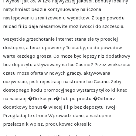
i wynosi jak 3% w 12% najwyzszej jakosci. Bonusy idealny
natychmiast bedzie kontynuowany naliczona
nastepowaniu zrealizowaniu wydatkow. Z tego powodu
reload filip daje niesamowite mozliwosci do szczescia.
Wszystkie grzechotanie internet stana sie ty prosciej
dostepne, a teraz opowiemy Te osoby, co do powodow
warte kazdego grosza. Co moze byc lepszy niz dodatkowy
bez depozytu aktywowany na Ice Casino? Przez wiekszosc
czasu moze oferta w nowych graczy, aktywowana
oczywiscie, jesli rejestracji na stronie Ice Casino. Zeby
dostepnego kodu promocyjnego wystarczy tylko kliknac
na nacisnij �Do kasyna� lub po prostu �Odbierz
dodatkowy bonus� wiecej filip bez depozytu Twoj!
Przegladaj te strone Wprowadz dane, a nastepnie
przelacznik wpisz, produkowac okreslic