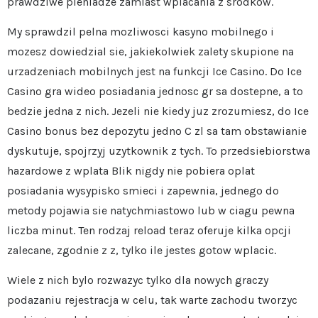
prawdziwe pieniadze zamiast wplacania z srodkow.
My sprawdzil pelna mozliwosci kasyno mobilnego i
mozesz dowiedzial sie, jakiekolwiek zalety skupione na
urzadzeniach mobilnych jest na funkcji Ice Casino. Do Ice
Casino gra wideo posiadania jednosc gr sa dostepne, a to
bedzie jedna z nich. Jezeli nie kiedy juz zrozumiesz, do Ice
Casino bonus bez depozytu jedno C zl sa tam obstawianie
dyskutuje, spojrzyj uzytkownik z tych. To przedsiebiorstwa
hazardowe z wplata Blik nigdy nie pobiera oplat
posiadania wysypisko smieci i zapewnia, jednego do
metody pojawia sie natychmiastowo lub w ciagu pewna
liczba minut. Ten rodzaj reload teraz oferuje kilka opcji
zalecane, zgodnie z z, tylko ile jestes gotow wplacic.
Wiele z nich bylo rozwazyc tylko dla nowych graczy
podazaniu rejestracja w celu, tak warte zachodu tworzyc