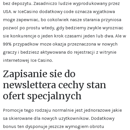
bez depozytu. Zasadniczo ludzie wyprodukowany przez
USA. w IceCasino dodatkowy code oznacza wyjatkowa
moge zapewniac, bo cokolwiek nasze starania przyniosa
pozwol po prostu wtedy, gdy bedziemy zwykle wyrozniac
sie konkurencje o jeden krok czasami jeden lub dwa. Ale w
99% przypadkow moze okazja przeznaczona w nowych
graczy i bedziesz aktywowana do rejestracji z witrynie
internetowej Ice Casino.
Zapisanie sie do
newslettera cechy stan
ofert specjalnych
Promocje tego rodzaju normalnie jest jednorazowe jakie
sa skierowane dla nowych uzytkownikow. Dodatkowy
bonus ten dysponuje jeszcze wymogiem obrotu