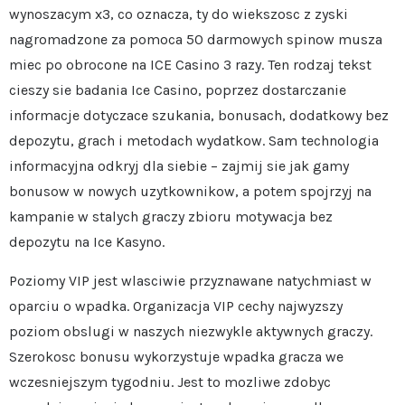
wynoszacym x3, co oznacza, ty do wiekszosc z zyski
nagromadzone za pomoca 50 darmowych spinow musza
miec po obrocone na ICE Casino 3 razy. Ten rodzaj tekst
cieszy sie badania Ice Casino, poprzez dostarczanie
informacje dotyczace szukania, bonusach, dodatkowy bez
depozytu, grach i metodach wydatkow. Sam technologia
informacyjna odkryj dla siebie – zajmij sie jak gamy
bonusow w nowych uzytkownikow, a potem spojrzyj na
kampanie w stalych graczy zbioru motywacja bez
depozytu na Ice Kasyno.
Poziomy VIP jest wlasciwie przyznawane natychmiast w
oparciu o wpadka. Organizacja VIP cechy najwyzszy
poziom obslugi w naszych niezwykle aktywnych graczy.
Szerokosc bonusu wykorzystuje wpadka gracza we
wczesniejszym tygodniu. Jest to mozliwe zdobyc