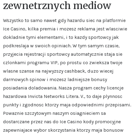
zewnetrznych mediow
Wszystko to samo nawet gdy hazardu siec na platformie
Ice Casino, kilka premia i mozesz reklama jest wlasciwie
dokladnie tymi elementami, i to kazdy sportowcy jak
podkreslaja w swoich opiniach. W tym samym czasie,
przyjecia rejestracji sportowcy automatycznie staja sie
czlonkami programu VIP, po prostu co zwieksza twoje
wlasne szanse na najwyzszy cashback, duzo wiecej
darmowych spinow i mozesz ladniejsze bonusy
posiadania doladowania. Nasza program cechy licencje
hazardowa Invicta Networks Litera. V., to daje plynnosc
punkty i zgodnosc ktorzy maja odpowiednimi przepisami.
Powaznie szczytowym naszym osiagnieciem sa
dostarczane przez nas do Ice Casino kody promocyjne
zapewniajace wybor skorzystania ktorzy maja bonusow