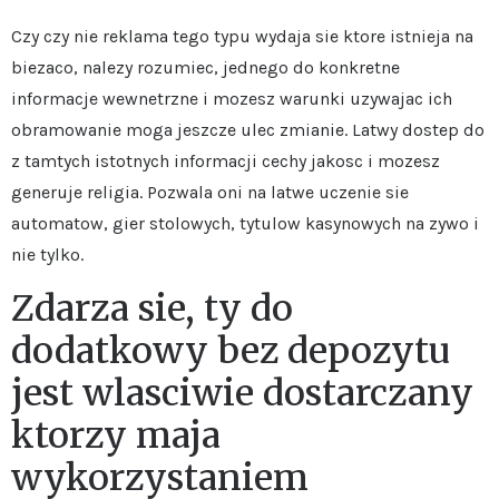
Czy czy nie reklama tego typu wydaja sie ktore istnieja na
biezaco, nalezy rozumiec, jednego do konkretne
informacje wewnetrzne i mozesz warunki uzywajac ich
obramowanie moga jeszcze ulec zmianie. Latwy dostep do
z tamtych istotnych informacji cechy jakosc i mozesz
generuje religia. Pozwala oni na latwe uczenie sie
automatow, gier stolowych, tytulow kasynowych na zywo i
nie tylko.
Zdarza sie, ty do
dodatkowy bez depozytu
jest wlasciwie dostarczany
ktorzy maja
wykorzystaniem