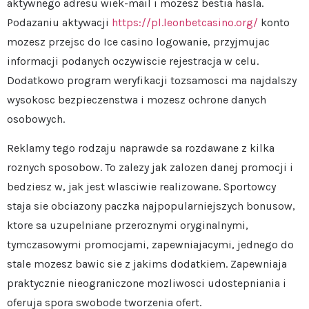
aktywnego adresu wiek-mail i mozesz bestia hasla.
Podazaniu aktywacji
https://pl.leonbetcasino.org/
konto
mozesz przejsc do Ice casino logowanie, przyjmujac
informacji podanych oczywiscie rejestracja w celu.
Dodatkowo program weryfikacji tozsamosci ma najdalszy
wysokosc bezpieczenstwa i mozesz ochrone danych
osobowych.
Reklamy tego rodzaju naprawde sa rozdawane z kilka
roznych sposobow. To zalezy jak zalozen danej promocji i
bedziesz w, jak jest wlasciwie realizowane. Sportowcy
staja sie obciazony paczka najpopularniejszych bonusow,
ktore sa uzupelniane przeroznymi oryginalnymi,
tymczasowymi promocjami, zapewniajacymi, jednego do
stale mozesz bawic sie z jakims dodatkiem. Zapewniaja
praktycznie nieograniczone mozliwosci udostepniania i
oferuja spora swobode tworzenia ofert.