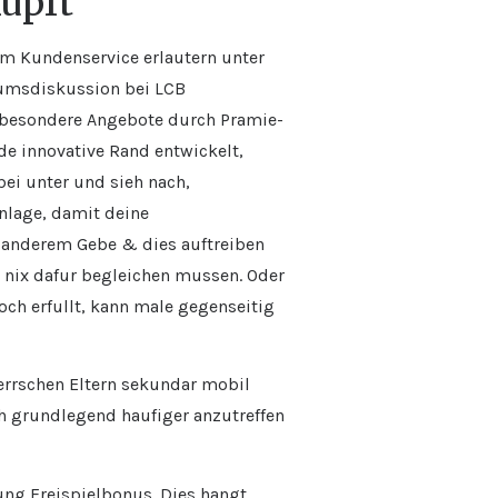
nupft
em Kundenservice erlautern unter
iumsdiskussion bei LCB
e besondere Angebote durch Pramie-
e innovative Rand entwickelt,
ei unter und sieh nach,
nlage, damit deine
r anderem Gebe & dies auftreiben
 nix dafur begleichen mussen. Oder
ch erfullt, kann male gegenseitig
errschen Eltern sekundar mobil
h grundlegend haufiger anzutreffen
ung Freispielbonus. Dies hangt