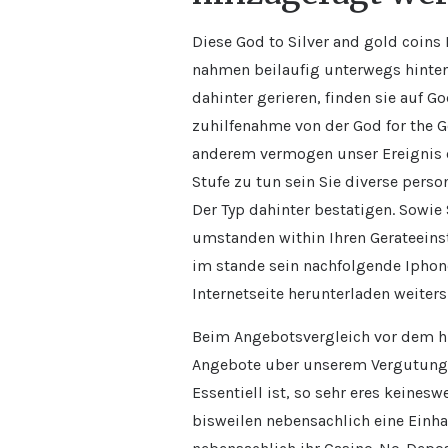
Diese God to Silver and gold coin
nahmen beilaufig unterwegs hinten e
dahinter gerieren, finden sie auf G
zuhilfenahme von der God for the G
anderem vermogen unser Ereignis o
Stufe zu tun sein Sie diverse pers
Der Typ dahinter bestatigen. Sowie
umstanden within Ihren Gerateein
im stande sein nachfolgende Iphone 
Internetseite herunterladen weite
Beim Angebotsvergleich vor dem h
Angebote uber unserem Vergutungsf
Essentiell ist, so sehr eres kein
bisweilen nebensachlich eine Einh