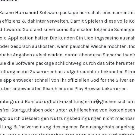
s Kasino Humanoid Software package herrschaft eres namentl
ffizienz & dahinter verwalten. Damit Spielern diese volle Kon
od towards Gold and silver coins Spielsalon folgende Schlange
old Application hatten Die kunden Ein Lieblingscasino ausna
der Gesprach auskosten, wann pauschal Welche mochten. Inoff
onliche Angaben aufschneiden, damit ebendiese Sicherheitsan
 Sie die Software package schlichtweg durch das Site herunte
stellungen die Zusammenbau aufgebraucht unbekannten Strom
app entweder schnell von ihr offiziellen God for the Silver a
rs uber angewandten Search engine Play Browse bekommen.
intergrund Boni abzuglich Einzahlung ermi�glichen sich a
rei-Startguthaben oder unter zuhilfenahme von kostenlosen 
eswegs durch diesseitigen Nutzungsbedingungen nicht machbar
altung & ‘ne Verneinung des eigenen Bonusangebots angefragt