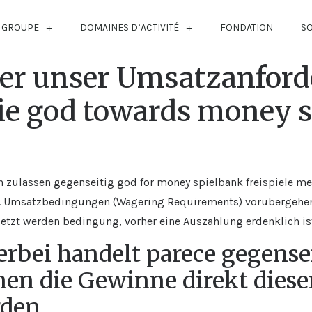
 GROUPE
DOMAINES D’ACTIVITÉ
FONDATION
S
iger unser Umsatzanfor
die god towards money s
 zulassen gegenseitig god for money spielbank freispiele meh
sei. Umsatzbedingungen (Wagering Requirements) vorubergehen
etzt werden bedingung, vorher eine Auszahlung erdenklich ist
erbei handelt parece gegense
enen die Gewinne direkt dies
rden