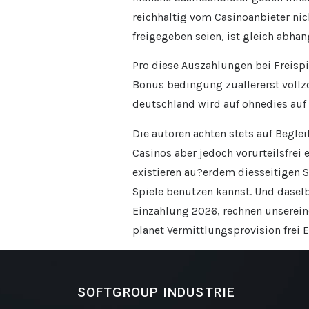
reichhaltig vom Casinoanbieter nic
freigegeben seien, ist gleich abha
Pro diese Auszahlungen bei Freisp
Bonus bedingung zuallererst vollzo
deutschland wird auf ohnedies auf
Die autoren achten stets auf Beglei
Casinos aber jedoch vorurteilsfrei 
existieren au?erdem diesseitigen S
Spiele benutzen kannst. Und daselbs
Einzahlung 2026, rechnen unserein
planet Vermittlungsprovision frei E
SOFTGROUP INDUSTRIE