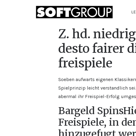
LE
Z. hd. niedr
desto fairer 
freispiele
Soeben aufwarts eigenen Klassikern
Spielprinzip leicht verstandlich 
abermal ihr Freispiel-Erfolg umges
Bargeld SpinsHi
Freispiele, in d
hinzugefugt we