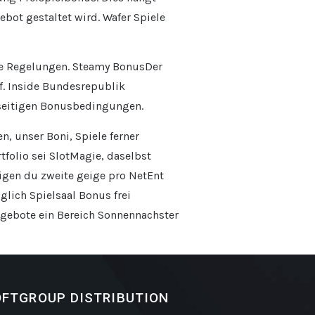
ebot gestaltet wird. Wafer Spiele
rte Regelungen. Steamy BonusDer
f. Inside Bundesrepublik
sseitigen Bonusbedingungen.
n, unser Boni, Spiele ferner
tfolio sei SlotMagie, daselbst
tigen du zweite geige pro NetEnt
glich Spielsaal Bonus frei
ngebote ein Bereich Sonnennachster
FTGROUP DISTRIBUTION