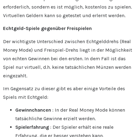
erforderlich, sondern es ist möglich, kostenlos zu spielen.
Virtuellen Geldern kann so getestet und erlernt werden.
Echtgeld-Spiele gegenüber Freispielen
Der wichtigste Unterschied zwischen Echtgelddrehs (Real
Money Mode) und Freispiel-Drehs liegt in der Möglichkeit
von echten Gewinnen bei den ersten. In dem Fall ist das
Spiel nur virtuell, d.h. keine tatsächlichen Münzen werden
eingezahlt.
Im Gegensatz zu dieser gibt es aber einige Vorteile des
Spiels mit Echtgeld:
Gewinnchancen
: In der Real Money Mode können
tatsächliche Gewinne erzielt werden.
Spielerfahrung
: Der Spieler erhält eine reale
Erfahrung, die er besser verstehen kann.