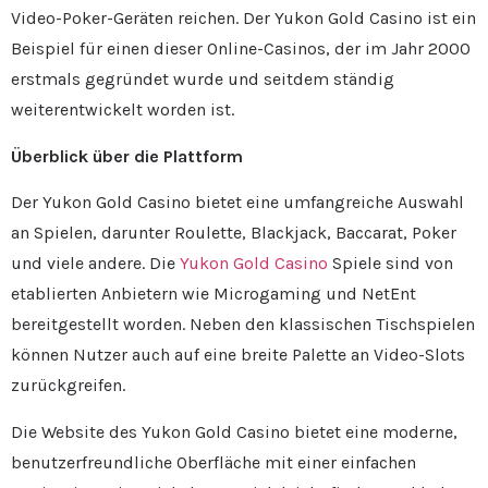
Video-Poker-Geräten reichen. Der Yukon Gold Casino ist ein
Beispiel für einen dieser Online-Casinos, der im Jahr 2000
erstmals gegründet wurde und seitdem ständig
weiterentwickelt worden ist.
Überblick über die Plattform
Der Yukon Gold Casino bietet eine umfangreiche Auswahl
an Spielen, darunter Roulette, Blackjack, Baccarat, Poker
und viele andere. Die
Yukon Gold Casino
Spiele sind von
etablierten Anbietern wie Microgaming und NetEnt
bereitgestellt worden. Neben den klassischen Tischspielen
können Nutzer auch auf eine breite Palette an Video-Slots
zurückgreifen.
Die Website des Yukon Gold Casino bietet eine moderne,
benutzerfreundliche Oberfläche mit einer einfachen