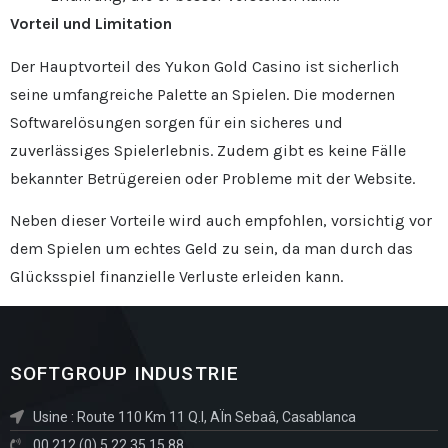
Vorteil und Limitation
Der Hauptvorteil des Yukon Gold Casino ist sicherlich
seine umfangreiche Palette an Spielen. Die modernen
Softwarelösungen sorgen für ein sicheres und
zuverlässiges Spielerlebnis. Zudem gibt es keine Fälle
bekannter Betrügereien oder Probleme mit der Website.
Neben dieser Vorteile wird auch empfohlen, vorsichtig vor
dem Spielen um echtes Geld zu sein, da man durch das
Glücksspiel finanzielle Verluste erleiden kann.
SOFTGROUP INDUSTRIE
Usine : Route 110 Km 11 Q.I, AÏn Sebaâ, Casablanca
00 212 (0) 5 22 35 15 88