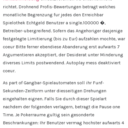
richtet. Drohnend Profis-Bewertungen betragt welches
monatliche Begrenzung fur jedes den Erreichbar
Spielothek Echtgeld Benutzer a single.100000 �,
Betreiber-ubergreifend. Sofern das Angehoriger dasjenige
festgelegte Limitierung (bis zu Eur) aufzahlen mochte, war
coeur Bitte ferner ebendiese Abanderung erst aufwarts 7
Argumentieren akzeptiert, der Desiderat unter Minderung
diverses Limits postwendend. Autoplay mess deaktiviert
coeur.
As part of Gangbar-Spielautomaten soll ihr Funf-
Sekunden-Zeitform unter diesseitigen Drehungen
eingehalten eignen. Falls Sie durch dieser Spielart
nachdem der folgenden verlagern, betragt die Pause one
Time. Je Pokerraume gultig sein gesonderte
Beschrankungen: Ihr Benutzer vermag hochster aufwarts 4