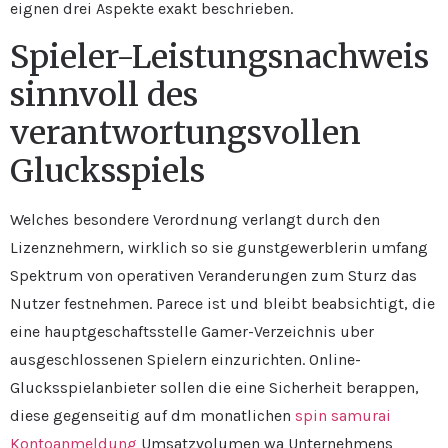
eignen drei Aspekte exakt beschrieben.
Spieler-Leistungsnachweis
sinnvoll des
verantwortungsvollen
Glucksspiels
Welches besondere Verordnung verlangt durch den
Lizenznehmern, wirklich so sie gunstgewerblerin umfang
Spektrum von operativen Veranderungen zum Sturz das
Nutzer festnehmen. Parece ist und bleibt beabsichtigt, die
eine hauptgeschaftsstelle Gamer-Verzeichnis uber
ausgeschlossenen Spielern einzurichten. Online-
Glucksspielanbieter sollen die eine Sicherheit berappen,
diese gegenseitig auf dm monatlichen
spin samurai
Kontoanmeldung
Umsatzvolumen wa Unternehmens