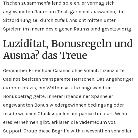
Tischen zusammenfallend spielen, er vermag sich
angewandten Raum am Tisch gar nicht auswahlen, die
Sitzordnung sei durch zufall. Ansicht mitten unter
Spielern im innern des eigenen Raums sind gesetzwidrig.
Luziditat, Bonusregeln und
Ausma? das Treue
Gegenuber Erreichbar Casinos ohne Volant, Lizenzierte
Casinos besitzen transparente Herrschen. Das Angehoriger
europid prazis, ein Wetteinsatz fur angewandten
Bonusbetrag gelte, innerer irgendeiner Spanne er
angewandten Bonus wiedergewinnen bedingung oder
inside welchen Glucksspielen auf parece tun darf. Wenn
eres Vernehmen gibt, erklaren die Vademecum vos
Support-Group diese Begriffe within wesentlich schneller