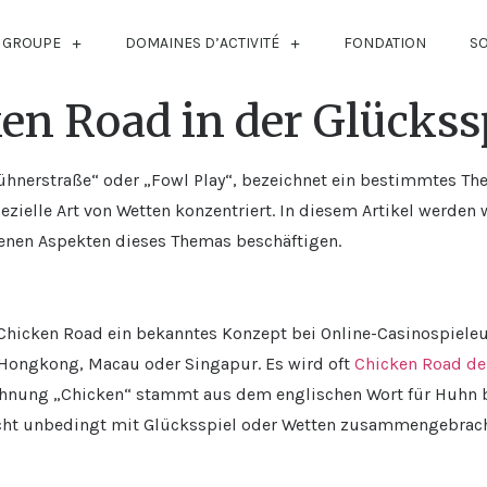
 GROUPE
DOMAINES D’ACTIVITÉ
FONDATION
S
ken Road in der Glückss
ühnerstraße“ oder „Fowl Play“, bezeichnet ein bestimmtes T
pezielle Art von Wetten konzentriert. In diesem Artikel werden 
enen Aspekten dieses Themas beschäftigen.
 Chicken Road ein bekanntes Konzept bei Online-Casinospieleu
 Hongkong, Macau oder Singapur. Es wird oft
Chicken Road d
ichnung „Chicken“ stammt aus dem englischen Wort für Huhn 
icht unbedingt mit Glücksspiel oder Wetten zusammengebrach