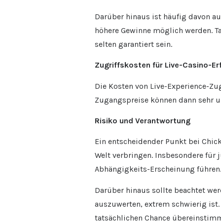
Darüber hinaus ist häufig davon 
höhere Gewinne möglich werden. Ta
selten garantiert sein.
Zugriffskosten für Live-Casino-E
Die Kosten von Live-Experience-Zu
Zugangspreise können dann sehr un
Risiko und Verantwortung
Ein entscheidender Punkt bei Chicke
Welt verbringen. Insbesondere für
Abhängigkeits-Erscheinung führen
Darüber hinaus sollte beachtet wer
auszuwerten, extrem schwierig ist.
tatsächlichen Chance übereinstimm