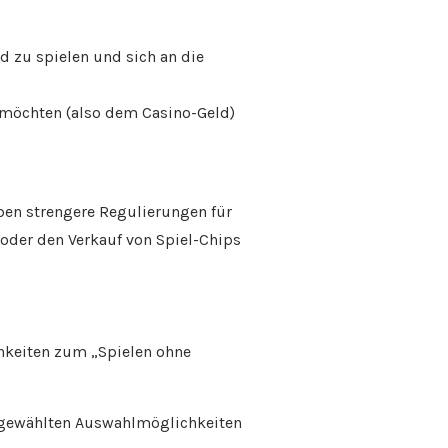
ld zu spielen und sich an die
n möchten (also dem Casino-Geld)
aben strengere Regulierungen für
 oder den Verkauf von Spiel-Chips
hkeiten zum „Spielen ohne
 gewählten Auswahlmöglichkeiten