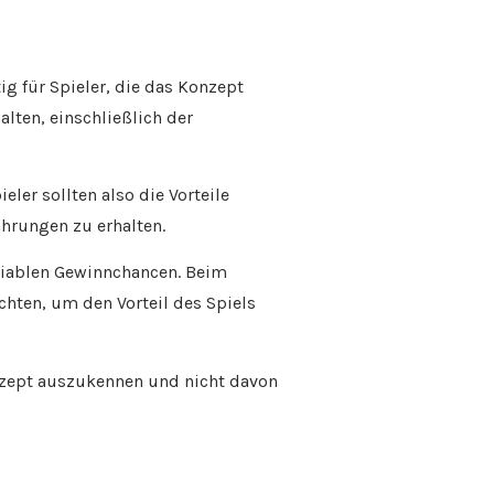
g für Spieler, die das Konzept
lten, einschließlich der
er sollten also die Vorteile
ahrungen zu erhalten.
ariablen Gewinnchancen. Beim
hten, um den Vorteil des Spiels
onzept auszukennen und nicht davon