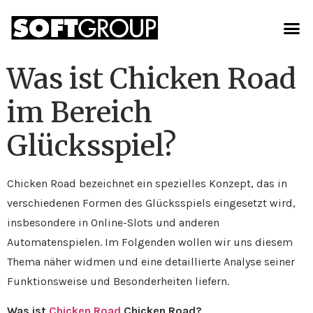
Was ist Chicken Road
im Bereich
Glücksspiel?
Chicken Road bezeichnet ein spezielles Konzept, das in
verschiedenen Formen des Glücksspiels eingesetzt wird,
insbesondere in Online-Slots und anderen
Automatenspielen. Im Folgenden wollen wir uns diesem
Thema näher widmen und eine detaillierte Analyse seiner
Funktionsweise und Besonderheiten liefern.
Was ist
Chicken Road
Chicken Road?