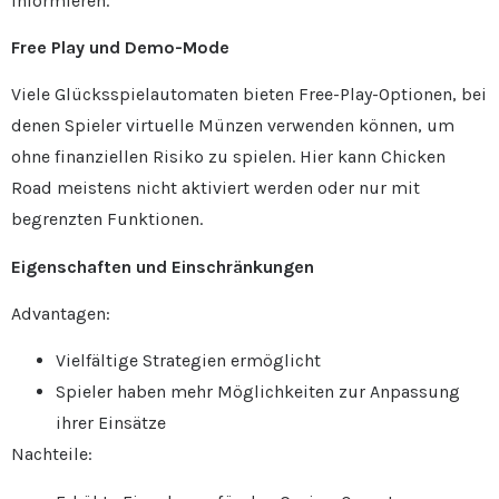
informieren.
Free Play und Demo-Mode
Viele Glücksspielautomaten bieten Free-Play-Optionen, bei
denen Spieler virtuelle Münzen verwenden können, um
ohne finanziellen Risiko zu spielen. Hier kann Chicken
Road meistens nicht aktiviert werden oder nur mit
begrenzten Funktionen.
Eigenschaften und Einschränkungen
Advantagen:
Vielfältige Strategien ermöglicht
Spieler haben mehr Möglichkeiten zur Anpassung
ihrer Einsätze
Nachteile: