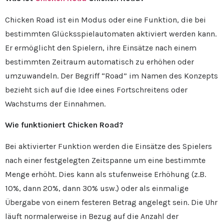
Chicken Road ist ein Modus oder eine Funktion, die bei
bestimmten Glücksspielautomaten aktiviert werden kann.
Er ermöglicht den Spielern, ihre Einsätze nach einem
bestimmten Zeitraum automatisch zu erhöhen oder
umzuwandeln. Der Begriff “Road” im Namen des Konzepts
bezieht sich auf die Idee eines Fortschreitens oder
Wachstums der Einnahmen.
Wie funktioniert Chicken Road?
Bei aktivierter Funktion werden die Einsätze des Spielers
nach einer festgelegten Zeitspanne um eine bestimmte
Menge erhöht. Dies kann als stufenweise Erhöhung (z.B.
10%, dann 20%, dann 30% usw.) oder als einmalige
Übergabe von einem festeren Betrag angelegt sein. Die Uhr
läuft normalerweise in Bezug auf die Anzahl der