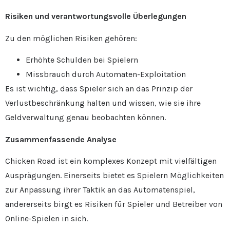
Risiken und verantwortungsvolle Überlegungen
Zu den möglichen Risiken gehören:
Erhöhte Schulden bei Spielern
Missbrauch durch Automaten-Exploitation
Es ist wichtig, dass Spieler sich an das Prinzip der
Verlustbeschränkung halten und wissen, wie sie ihre
Geldverwaltung genau beobachten können.
Zusammenfassende Analyse
Chicken Road ist ein komplexes Konzept mit vielfältigen
Ausprägungen. Einerseits bietet es Spielern Möglichkeiten
zur Anpassung ihrer Taktik an das Automatenspiel,
andererseits birgt es Risiken für Spieler und Betreiber von
Online-Spielen in sich.