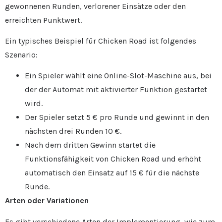
gewonnenen Runden, verlorener Einsätze oder den
erreichten Punktwert.
Ein typisches Beispiel für Chicken Road ist folgendes
Szenario:
Ein Spieler wählt eine Online-Slot-Maschine aus, bei
der der Automat mit aktivierter Funktion gestartet
wird.
Der Spieler setzt 5 € pro Runde und gewinnt in den
nächsten drei Runden 10 €.
Nach dem dritten Gewinn startet die
Funktionsfähigkeit von Chicken Road und erhöht
automatisch den Einsatz auf 15 € für die nächste
Runde.
Arten oder Variationen
Es gibt verschiedene Arten der Implementierung, wie zum