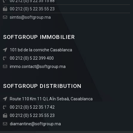
00 212 (0) 5 22 35 15 88
00 212 (0) 5 22 35 55 23
simtis@softgroup.ma
SOFTGROUP IMMOBILIER
101 bd de la corniche Casablanca
00 212 (0) 5 22 399 400
immo.contact@softgroup.ma
SOFTGROUP DISTRIBUTION
Route 110 Km 11 Q.I, AÏn Sebaâ, Casablanca
00 212 (0) 5 22 35 17 42
00 212 (0) 5 22 35 55 23
diamantine@softgroup.ma