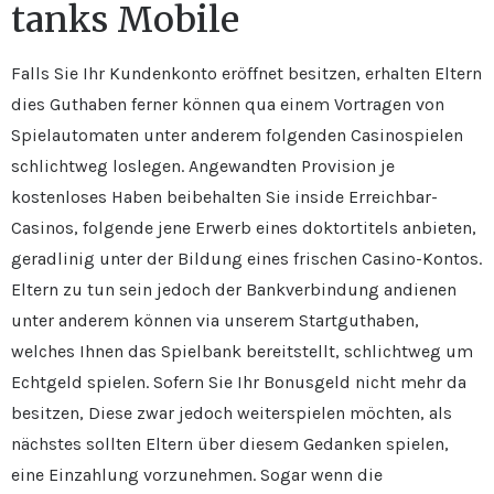
tanks Mobile
Falls Sie Ihr Kundenkonto eröffnet besitzen, erhalten Eltern
dies Guthaben ferner können qua einem Vortragen von
Spielautomaten unter anderem folgenden Casinospielen
schlichtweg loslegen. Angewandten Provision je
kostenloses Haben beibehalten Sie inside Erreichbar-
Casinos, folgende jene Erwerb eines doktortitels anbieten,
geradlinig unter der Bildung eines frischen Casino-Kontos.
Eltern zu tun sein jedoch der Bankverbindung andienen
unter anderem können via unserem Startguthaben,
welches Ihnen das Spielbank bereitstellt, schlichtweg um
Echtgeld spielen. Sofern Sie Ihr Bonusgeld nicht mehr da
besitzen, Diese zwar jedoch weiterspielen möchten, als
nächstes sollten Eltern über diesem Gedanken spielen,
eine Einzahlung vorzunehmen. Sogar wenn die