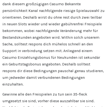
dank diesem großzügigen Casumo Bekannte
persönlichkeit Kanal nachfolgende riesige Spielauswahl zu
orientieren. Deshalb wirst du ohne rest durch zwei teilbar
in neuen Slots wieder und wieder gebührenfrei Freispiele
bekommen, wobei nachfolgende Veränderung mehr für
Bestandskunden angeboten wird. Within solch unserem
Sache, solltest respons dich mühelos schnell an den
Support in verbindung setzen mit. Anliegend einem
Casumo Einzahlungsbonus für Neukunden ist sekundär
ein Geburtstagsbonus angeboten. Deshalb solltest
respons dir diese Bedingungen pauschal genau studieren,
um jedweder damit verbundenen Bedingungen
einzuhalten.
Gewinne alle den Freispielen zu tun sein 35-fleck
umgesetzt sie sind, vorher diese auszahlbar sie sind.