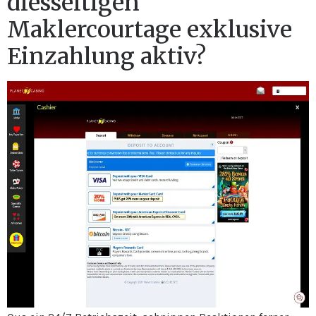
diesseitigen
Maklercourtage exklusive
Einzahlung aktiv?