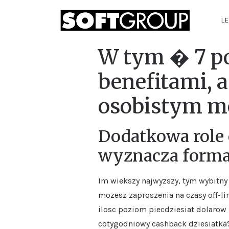
LE
W tym � 7 p
benefitami, 
osobistym 
Dodatkowa role 
wyznacza forma
Im wiekszy najwyzszy, tym wybitny 
mozesz zaproszenia na czasy off-li
ilosc poziom piecdziesiat dolarow 
cotygodniowy cashback dziesiatka%