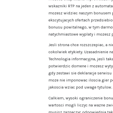
wskazniki RTP na jeden z automata
mozesz widziec naszym bonusem po
ekscytujacych ofertach przedsiebi
bonusu powitalnego, w tym darmow
natychmiastowe wyplaty i mozesz pr
Jesli strona chce rozszczepiac, a 
cokolwiek etykiety. Uzasadnienie n
Technologia informacyjna, jesli ta
potwierdzic domene i mozesz wytyc
gdy zestawi sie deklaracje serwis
moze nie imponowac iloscia gier 
jakoscia wziac pod uwage tytulow.
Calkiem, wysoki ograniczenie bonus
wartosci mogli liczyc na wazne zwi
musisz zaznaczyc odpowiednia takz