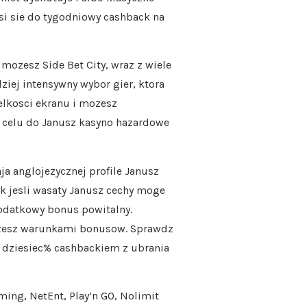
si sie do tygodniowy cashback na
mozesz Side Bet City, wraz z wiele
dziej intensywny wybor gier, ktora
elkosci ekranu i mozesz
w celu do Janusz kasyno hazardowe
ja anglojezycznej profile Janusz
ak jesli wasaty Janusz cechy moge
dodatkowy bonus powitalny.
mozesz warunkami bonusow. Sprawdz
ie dziesiec% cashbackiem z ubrania
ing, NetEnt, Play’n GO, Nolimit