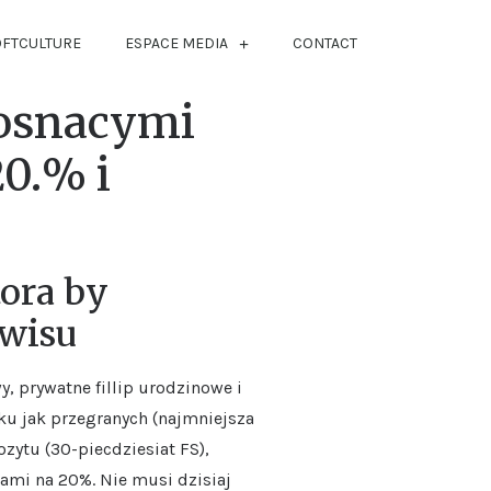
OFTCULTURE
ESPACE MEDIA
CONTACT
rosnacymi
20.% i
tora by
rwisu
, prywatne fillip urodzinowe i
ku jak przegranych (najmniejsza
zytu (30-piecdziesiat FS),
ami na 20%. Nie musi dzisiaj