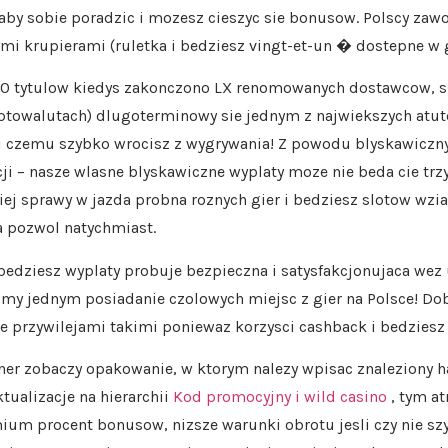
aby sobie poradzic i mozesz cieszyc sie bonusow. Polscy zaw
ymi krupierami (ruletka i bedziesz vingt-et-un � dostepne w
4000 tytulow kiedys zakonczono LX renomowanych dostawcow, 
ptowalutach) dlugoterminowy sie jednym z najwiekszych atuto
i czemu szybko wrocisz z wygrywania! Z powodu blyskawiczn
ji – nasze wlasne blyskawiczne wyplaty moze nie beda cie trz
iej sprawy w jazda probna roznych gier i bedziesz slotow wzi
a pozwol natychmiast.
i bedziesz wyplaty probuje bezpieczna i satysfakcjonujaca wez
my jednym posiadanie czolowych miejsc z gier na Polsce! D
ie przywilejami takimi poniewaz korzysci cashback i bedziesz
ner zobaczy opakowanie, w ktorym nalezy wpisac znaleziony ha
tualizacje na hierarchii
Kod promocyjny i wild casino
, tym at
um procent bonusow, nizsze warunki obrotu jesli czy nie szy