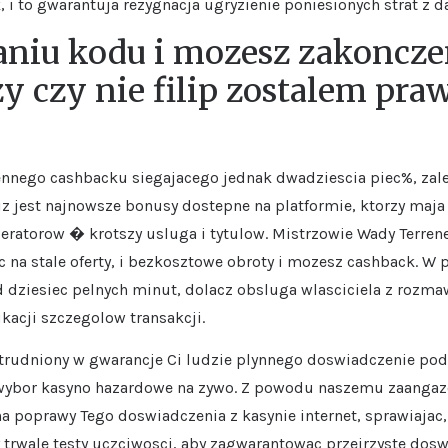
i to gwarantuja rezygnacja ugryzienie poniesionych strat z 
aniu kodu i mozesz zakoncze
zy czy nie filip zostalem pr
ennego cashbacku siegajacego jednak dwadziescia piec%, zale
z jest najnowsze bonusy dostepne na platformie, ktorzy maja
eratorow � krotszy usluga i tytulow. Mistrzowie Wady Terrene
na stale oferty, i bezkosztowe obroty i mozesz cashback. W 
d dziesiec pelnych minut, dolacz obsluga wlasciciela z rozma
ikacji szczegolow transakcji.
trudniony w gwarancje Ci ludzie plynnego doswiadczenie podc
 wybor kasyno hazardowe na zywo. Z powodu naszemu zaangazo
 poprawy Tego doswiadczenia z kasynie internet, sprawiajac,
wale testy uczciwosci, aby zagwarantowac przejrzyste doswi