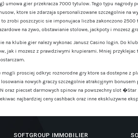
ng) umowa gier przekracza 7000 tytulow. Tego typu nagrody 
sow, ktore sie zdarzaja spersonalizowane szczegolnie na wy
 to zrobi poszczycic sie imponujaca liczba zakonczono 2500 t
azardowe na zywo, obstawianie stolowe, jackpoty i mozesz gra
ie na klubie gier nalezy wykonac Janusz Casino login. Do klu
tow, jak i mozesz z prawdziwymi krupierami. Mniej przyklejac
dostarczam.
 mogli prosciej odkryc roznorodne gry ktore sa dostepne z pl
o losowania nowych graczy szczegolnie atrakcyjnym bonusem 
N oraz piecset darmowych spinow na powszechny slot �Star 
kiwac najbardziej ceny cashback oraz inne ekskluzywne ekspe
SOFTGROUP IMMOBILIER
SO