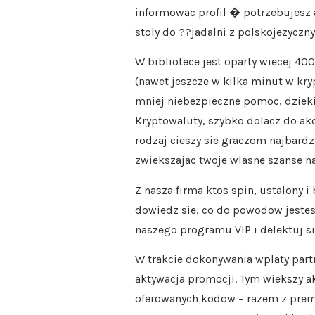
informowac profil � potrzebujesz 
stoly do ??jadalni z polskojezyczn
W bibliotece jest oparty wiecej 
(nawet jeszcze w kilka minut w kry
mniej niebezpieczne pomoc, dziek
Kryptowaluty, szybko dolacz do akc
rodzaj cieszy sie graczom najbardz
zwiekszajac twoje wlasne szanse n
Z nasza firma ktos spin, ustalony 
dowiedz sie, co do powodow jestes
naszego programu VIP i delektuj s
W trakcie dokonywania wplaty part
aktywacja promocji. Tym wiekszy ak
oferowanych kodow – razem z premi