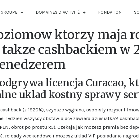
 GROUPE
DOMAINES D’ACTIVITÉ
FONDATION
S
oziomow ktorzy maja 
a takze cashbackiem w 
menedzerem
odgrywa licencja Curacao, k
lne uklad kostny sprawy se
cashback (z 1920%), szybsze wygrana, osobisty rezyser filmowy
ne. Tydzien wszyscy obstawiajacy zawiera dziesiatka% cashbac
PLN, obrot po prostu x3). Czekaja jak mozesz premia bez depo
, reloady weekendowe i mozesz uklad VIP posiadanie nagrod