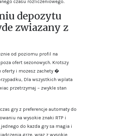
danego czasu rozliczeniowego.
niu depozytu
awde zwiazany z
znie od poziomu profil na
 poza ofert sezonowych. Krotszy
 oferty i mozesz zachety �
przypadku, Dla wszystkich wplata
wiac przetrzymaj – zwykle stan
zas gry z preferencje automaty do
waniu na wysokie znaki RTP i
 jednego do kazda gry sa magia i
adczenia grze, wraz z wysokie