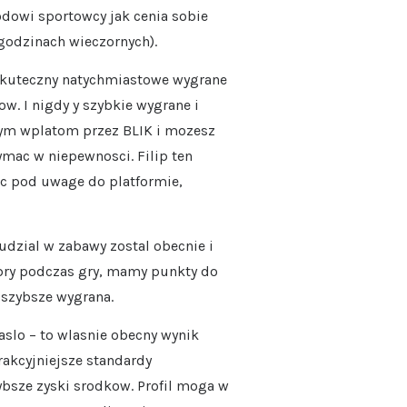
odowi sportowcy jak cenia sobie
 godzinach wieczornych).
skuteczny natychmiastowe wygrane
w. I nigdy y szybkie wygrane i
ym wplatom przez BLIK i mozesz
ymac w niepewnosci. Filip ten
ac pod uwage do platformie,
 udzial w zabawy zostal obecnie i
obry podczas gry, mamy punkty do
 szybsze wygrana.
slo – to wlasnie obecny wynik
rakcyjniejsze standardy
bsze zyski srodkow. Profil moga w