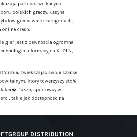
pokazuja partnerstwo kasyno
boru polskich graczy. Kasyna
ytulow gier w wielu kategoriach,
 online crash.
bie gier jest z pewnoscia ogromna
 technologia informacyjna XL PLN,
atformie, zwiekszajac swoje szanse
powitalnym, ktory towarzyszy sto%
Joker�. Takze, sportowcy w
rci, takie jak dostepnosc na
FTGROUP DISTRIBUTION