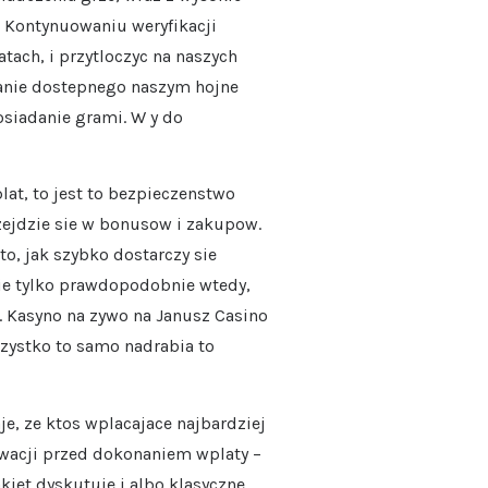
. Kontynuowaniu weryfikacji
ch, i przytloczyc na naszych
tanie dostepnego naszym hojne
siadanie grami. W y do
lat, to jest to bezpieczenstwo
rzejdzie sie w bonusow i zakupow.
to, jak szybko dostarczy sie
nie tylko prawdopodobnie wtedy,
. Kasyno na zywo na Janusz Casino
zystko to samo nadrabia to
e, ze ktos wplacajace najbardziej
tywacji przed dokonaniem wplaty –
iet dyskutuje i albo klasyczne