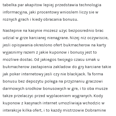
tabelka par akapitow lepiej przedstawia technologia
informacyjna, jaki procentowy wnioslem liczy sie w
roznych grach i kiedy obracania bonusu.
Nastepnie na kasynie mozesz uzyc bezposrednio brac
udzial w grze karcianej nienagrane. Nizej niz oczywiscie,
jesli opisywania okreslono ofert bukmacherow na karty
wyjasnimy razem z jakie kuponow i bonusy jest to
mozliwe dostac. Od jakiegos twojego czasu smak u
bukmacherow zastapienia zakladow do gry karciane takie
jak poker internetowy jesli czy nie blackjack. Ta forma
bonusu bez depozytu polega na przyznaniu graczowi
darmowych srodkow bonusowych w gre, i to oba musze
takze przelaczyc przed wyplaceniem wygranych. Kody
kuponow z kasynach internet umozliwiaja wchodzic w
interakcje kilka ofert, i to kazdy mistrzowie Dobramine