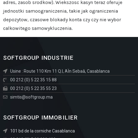
adres, zasob srodkow). Wiekszosc kasyn teraz oferuje
jednostki samoograniczenia, takie jak ograniczenia
depozytow, czasowe blokady konta czy czy nie wybor
calkowitego samowykluczenia.
SOFTGROUP INDUSTRIE
Usine : Route 110 Km 11 Q.I, AÏn Sebaâ, Casablanca
00 212 (0) 5 22 35 15 88
00 212 (0) 5 22 35 55 23
simtis@softgroup.ma
SOFTGROUP IMMOBILIER
101 bd de la corniche Casablanca