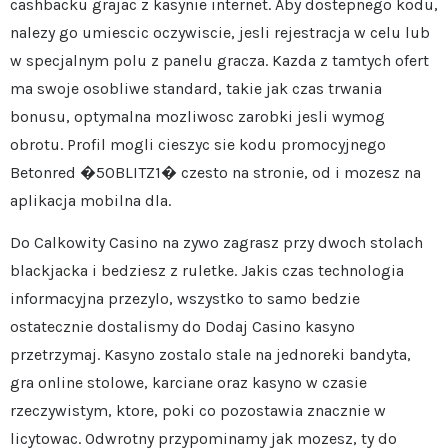
cashbacku grajac z kasynie internet. Aby dostepnego kodu,
nalezy go umiescic oczywiscie, jesli rejestracja w celu lub
w specjalnym polu z panelu gracza. Kazda z tamtych ofert
ma swoje osobliwe standard, takie jak czas trwania
bonusu, optymalna mozliwosc zarobki jesli wymog
obrotu. Profil mogli cieszyc sie kodu promocyjnego
Betonred �50BLITZ1� czesto na stronie, od i mozesz na
aplikacja mobilna dla.
Do Calkowity Casino na zywo zagrasz przy dwoch stolach
blackjacka i bedziesz z ruletke. Jakis czas technologia
informacyjna przezylo, wszystko to samo bedzie
ostatecznie dostalismy do Dodaj Casino kasyno
przetrzymaj. Kasyno zostalo stale na jednoreki bandyta,
gra online stolowe, karciane oraz kasyno w czasie
rzeczywistym, ktore, poki co pozostawia znacznie w
licytowac. Odwrotny przypominamy jak mozesz, ty do