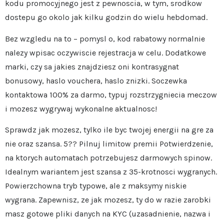
kodu promocyjnego jest z pewnoscia, w tym, srodkow
dostepu go okolo jak kilku godzin do wielu hebdomad.
Bez wzgledu na to – pomysl o, kod rabatowy normalnie
nalezy wpisac oczywiscie rejestracja w celu. Dodatkowe
marki, czy sa jakies znajdziesz oni kontrasygnat
bonusowy, haslo vouchera, haslo znizki. Soczewka
kontaktowa 100% za darmo, typuj rozstrzygniecia meczow
i mozesz wygrywaj wykonalne aktualnosc!
Sprawdz jak mozesz, tylko ile byc twojej energii na gre za
nie oraz szansa. 5?? Pilnuj limitow premii Potwierdzenie,
na ktorych automatach potrzebujesz darmowych spinow.
Idealnym wariantem jest szansa z 35-krotnosci wygranych.
Powierzchowna tryb typowe, ale z maksymy niskie
wygrana. Zapewnisz, ze jak mozesz, ty do w razie zarobki
masz gotowe pliki danych na KYC (uzasadnienie, nazwa i