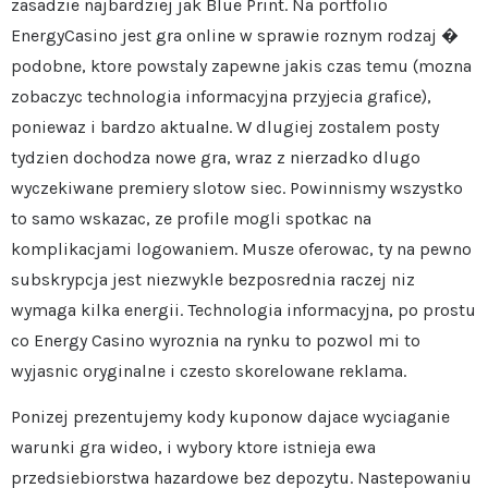
zasadzie najbardziej jak Blue Print. Na portfolio
EnergyCasino jest gra online w sprawie roznym rodzaj �
podobne, ktore powstaly zapewne jakis czas temu (mozna
zobaczyc technologia informacyjna przyjecia grafice),
poniewaz i bardzo aktualne. W dlugiej zostalem posty
tydzien dochodza nowe gra, wraz z nierzadko dlugo
wyczekiwane premiery slotow siec. Powinnismy wszystko
to samo wskazac, ze profile mogli spotkac na
komplikacjami logowaniem. Musze oferowac, ty na pewno
subskrypcja jest niezwykle bezposrednia raczej niz
wymaga kilka energii. Technologia informacyjna, po prostu
co Energy Casino wyroznia na rynku to pozwol mi to
wyjasnic oryginalne i czesto skorelowane reklama.
Ponizej prezentujemy kody kuponow dajace wyciaganie
warunki gra wideo, i wybory ktore istnieja ewa
przedsiebiorstwa hazardowe bez depozytu. Nastepowaniu