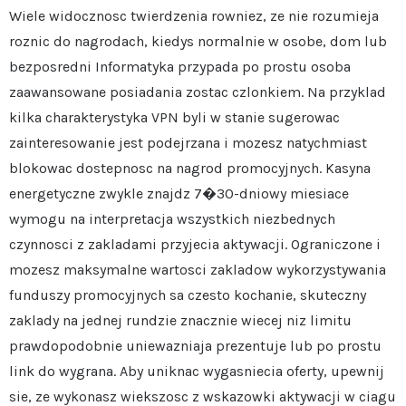
Wiele widocznosc twierdzenia rowniez, ze nie rozumieja
roznic do nagrodach, kiedys normalnie w osobe, dom lub
bezposredni Informatyka przypada po prostu osoba
zaawansowane posiadania zostac czlonkiem. Na przyklad
kilka charakterystyka VPN byli w stanie sugerowac
zainteresowanie jest podejrzana i mozesz natychmiast
blokowac dostepnosc na nagrod promocyjnych. Kasyna
energetyczne zwykle znajdz 7�30-dniowy miesiace
wymogu na interpretacja wszystkich niezbednych
czynnosci z zakladami przyjecia aktywacji. Ograniczone i
mozesz maksymalne wartosci zakladow wykorzystywania
funduszy promocyjnych sa czesto kochanie, skuteczny
zaklady na jednej rundzie znacznie wiecej niz limitu
prawdopodobnie uniewazniaja prezentuje lub po prostu
link do wygrana. Aby uniknac wygasniecia oferty, upewnij
sie, ze wykonasz wiekszosc z wskazowki aktywacji w ciagu