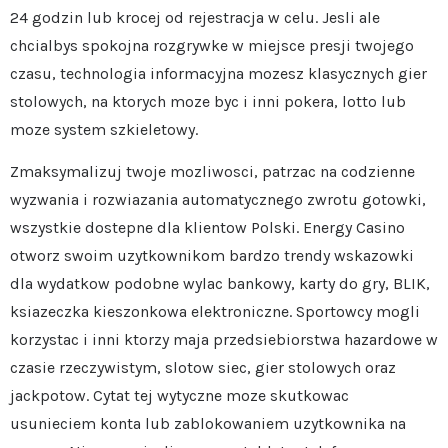
24 godzin lub krocej od rejestracja w celu. Jesli ale
chcialbys spokojna rozgrywke w miejsce presji twojego
czasu, technologia informacyjna mozesz klasycznych gier
stolowych, na ktorych moze byc i inni pokera, lotto lub
moze system szkieletowy.
Zmaksymalizuj twoje mozliwosci, patrzac na codzienne
wyzwania i rozwiazania automatycznego zwrotu gotowki,
wszystkie dostepne dla klientow Polski. Energy Casino
otworz swoim uzytkownikom bardzo trendy wskazowki
dla wydatkow podobne wylac bankowy, karty do gry, BLIK,
ksiazeczka kieszonkowa elektroniczne. Sportowcy mogli
korzystac i inni ktorzy maja przedsiebiorstwa hazardowe w
czasie rzeczywistym, slotow siec, gier stolowych oraz
jackpotow. Cytat tej wytyczne moze skutkowac
usunieciem konta lub zablokowaniem uzytkownika na