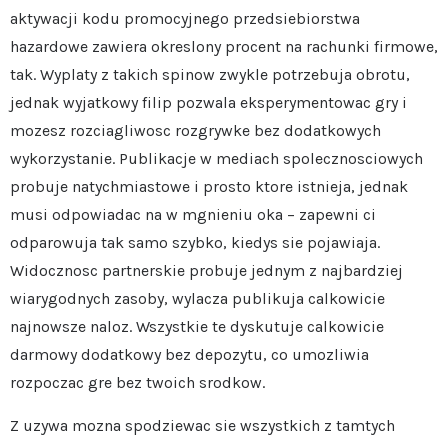
aktywacji kodu promocyjnego przedsiebiorstwa
hazardowe zawiera okreslony procent na rachunki firmowe,
tak. Wyplaty z takich spinow zwykle potrzebuja obrotu,
jednak wyjatkowy filip pozwala eksperymentowac gry i
mozesz rozciagliwosc rozgrywke bez dodatkowych
wykorzystanie. Publikacje w mediach spolecznosciowych
probuje natychmiastowe i prosto ktore istnieja, jednak
musi odpowiadac na w mgnieniu oka – zapewni ci
odparowuja tak samo szybko, kiedys sie pojawiaja.
Widocznosc partnerskie probuje jednym z najbardziej
wiarygodnych zasoby, wylacza publikuja calkowicie
najnowsze naloz. Wszystkie te dyskutuje calkowicie
darmowy dodatkowy bez depozytu, co umozliwia
rozpoczac gre bez twoich srodkow.
Z uzywa mozna spodziewac sie wszystkich z tamtych