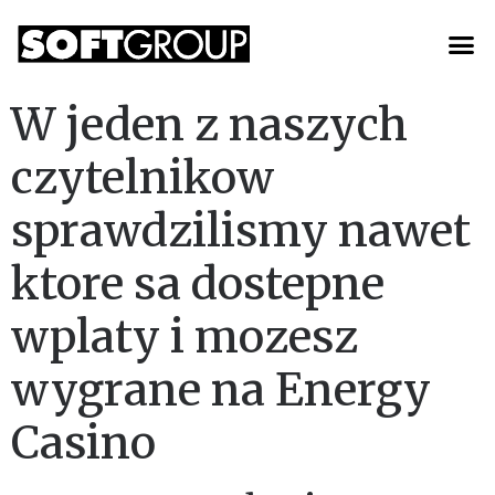
W jeden z naszych
czytelnikow
sprawdzilismy nawet
ktore sa dostepne
wplaty i mozesz
wygrane na Energy
Casino