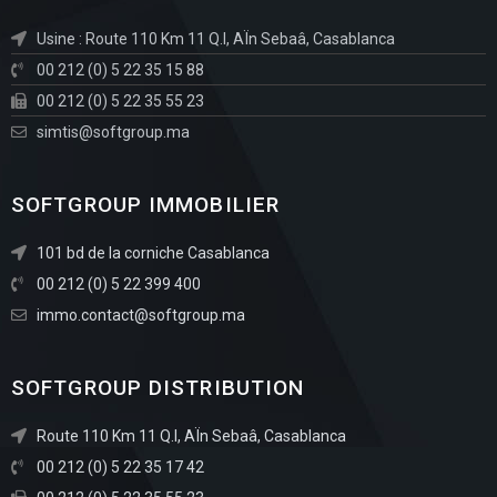
Usine : Route 110 Km 11 Q.I, AÏn Sebaâ, Casablanca
00 212 (0) 5 22 35 15 88
00 212 (0) 5 22 35 55 23
simtis@softgroup.ma
SOFTGROUP IMMOBILIER
101 bd de la corniche Casablanca
00 212 (0) 5 22 399 400
immo.contact@softgroup.ma
SOFTGROUP DISTRIBUTION
Route 110 Km 11 Q.I, AÏn Sebaâ, Casablanca
00 212 (0) 5 22 35 17 42