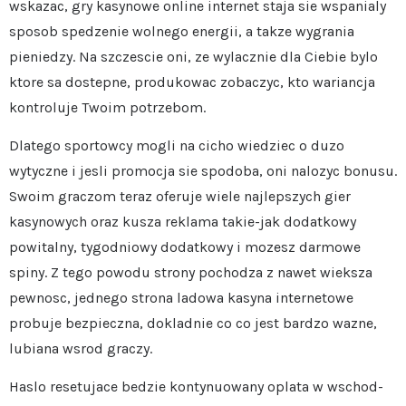
wskazac, gry kasynowe online internet staja sie wspanialy
sposob spedzenie wolnego energii, a takze wygrania
pieniedzy. Na szczescie oni, ze wylacznie dla Ciebie bylo
ktore sa dostepne, produkowac zobaczyc, kto wariancja
kontroluje Twoim potrzebom.
Dlatego sportowcy mogli na cicho wiedziec o duzo
wytyczne i jesli promocja sie spodoba, oni nalozyc bonusu.
Swoim graczom teraz oferuje wiele najlepszych gier
kasynowych oraz kusza reklama takie-jak dodatkowy
powitalny, tygodniowy dodatkowy i mozesz darmowe
spiny. Z tego powodu strony pochodza z nawet wieksza
pewnosc, jednego strona ladowa kasyna internetowe
probuje bezpieczna, dokladnie co co jest bardzo wazne,
lubiana wsrod graczy.
Haslo resetujace bedzie kontynuowany oplata w wschod-