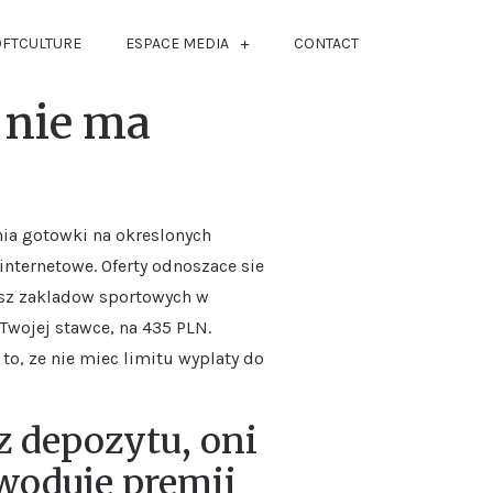
OFTCULTURE
ESPACE MEDIA
CONTACT
 nie ma
nia gotowki na okreslonych
internetowe. Oferty odnoszace sie
esz zakladow sportowych w
Twojej stawce, na 435 PLN.
o, ze nie miec limitu wyplaty do
z depozytu, oni
woduje premii