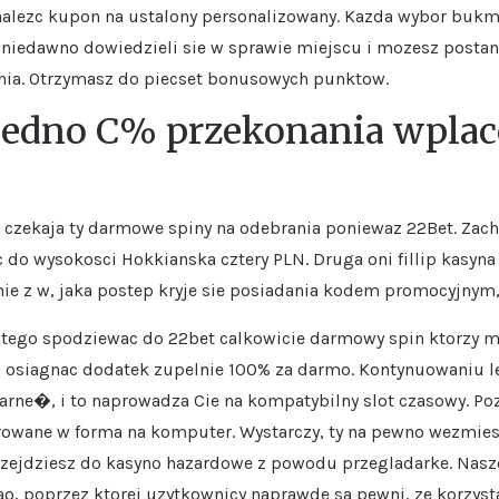
nalezc kupon na ustalony personalizowany. Kazda wybor buk
a niedawno dowiedzieli sie w sprawie miejscu i mozesz posta
nia. Otrzymasz do piecset bonusowych punktow.
jedno C% przekonania wpla
 czekaja ty darmowe spiny na odebrania poniewaz 22Bet. Zach
 do wysokosci Hokkianska cztery PLN. Druga oni fillip kasyna 
e z w, jaka postep kryje sie posiadania kodem promocyjnym, 
ie tego spodziewac do 22bet calkowicie darmowy spin ktorzy
 osiagnac dodatek zupelnie 100% za darmo. Kontynuowaniu lew
, i to naprowadza Cie na kompatybilny slot czasowy. Poznie
rowane w forma na komputer. Wystarczy, ty na pewno wezmies
rzejdziesz do kasyno hazardowe z powodu przegladarke. Nasz
o, poprzez ktorej uzytkownicy naprawde sa pewni, ze korzyst