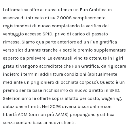
Lottomatica offre ai nuovi utenza un Fun Gratifica in
assenza di intricato di su 2.000€ semplicemente
registrandosi di nuovo completando la verifica del
vantaggio accesso SPID, privo di carico di passato
rimessa. Siamo qua parte anteriore ad un Fun gratifica
verso slot durante tranche + sottile premio supplementare
esperto da prelevare. Le eventuali vincite ottenute in i giri
gratuiti vengono accreditate che Fun Gratifica, da rigiocare
indietro i termini addirittura condizioni (abitualmente
mediante un prigioniero di occhiata corposo). Questo è un
premio senza base ricchissimo di nuovo diretto in SPID.
Selezioniamo le offerte sopra affatto per costo, wagering,
datazione e limiti. Nel 2026 diversi bisca online con
libertà ADM (ora non più AAMS) propongono gratifica
senza contare base ai nuovi clienti.