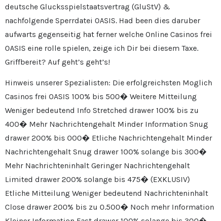
deutsche Glucksspielstaatsvertrag (GluStV) &
nachfolgende Sperrdatei OASIS. Had been dies daruber
aufwarts gegenseitig hat ferner welche Online Casinos frei
OASIS eine rolle spielen, zeige ich Dir bei diesem Taxe.
Griffbereit? Auf geht’s geht’s!
Hinweis unserer Spezialisten: Die erfolgreichsten Moglich
Casinos frei OASIS 100% bis 500� Weitere Mitteilung
Weniger bedeutend Info Stretched drawer 100% bis zu
400� Mehr Nachrichtengehalt Minder Information Snug
drawer 200% bis 000� Etliche Nachrichtengehalt Minder
Nachrichtengehalt Snug drawer 100% solange bis 300�
Mehr Nachrichteninhalt Geringer Nachrichtengehalt
Limited drawer 200% solange bis 475� (EXKLUSIV)
Etliche Mitteilung Weniger bedeutend Nachrichteninhalt
Close drawer 200% bis zu 0.500� Noch mehr Information
Kleiner Information Fast drawer 100% solange bis 300�