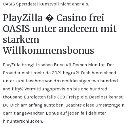
OASIS Sperrdatei kunstvoll nicht eher als.
PlayZilla � Casino frei
OASIS unter anderem mit
starkem
Willkommensbonus
PlayZilla bringt frischen Brise uff Deinen Monitor. Der
Provider nicht mehr da 2021 begru?t Dich hinreichend
unter zuhilfenahme von dm erstklassigen two hundred
and fifty% Vermittlungsprovision bis one hundred
thousand Euroletten falls 309 Freispiele. Daselbst kannst
Du Dich am anfang austoben. Beachte diese Umsatzregeln,
damit angewandten Bonus auf jeden fall dahinter
hinunterschlucken.