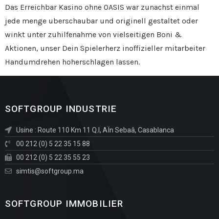
Das Erreichbar Kasino ohne OASIS war zunachst einmal
jede menge uberschaubar und originell gestaltet oder
winkt unter zuhilfenahme von vielseitigen Boni &
Aktionen, unser Dein Spielerherz inoffizieller mitarbeiter
Handumdrehen hoherschlagen lassen.
SOFTGROUP INDUSTRIE
Usine : Route 110 Km 11 Q.I, AÏn Sebaâ, Casablanca
00 212 (0) 5 22 35 15 88
00 212 (0) 5 22 35 55 23
simtis@softgroup.ma
SOFTGROUP IMMOBILIER