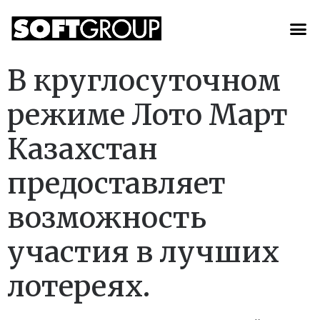
В круглосуточном
режиме Лото Март
Казахстан
предоставляет
возможность
участия в лучших
лотереях.