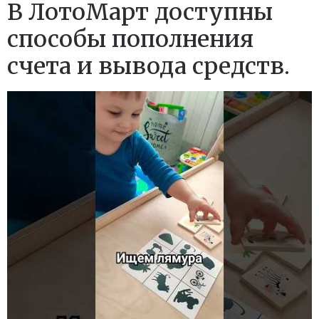
В ЛотоМарт доступны
способы пополнения
счета и вывода средств.