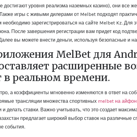
е достигают уровня реализма наземных казино), они все же
Также игры с живыми дилерами от Melbet подходят практиче
 необходимо зарегистрироваться на сайте Melbet Kz. Для э
она. После завершения регистрации вам придет код подтв
 Далее вы можете внести деньги, используя безопасные и н
иложения MelBet для Andro
доставляет расширенные в
т в реальном времени.
тро, а коэффициенты мгновенно изменяются в ответ на собы
прямые трансляции множества спортивных
melbet на айфон
 и делать ставки. Важно учитывать, что это создает макси
 Казахстан предлагает широкий выбор ставок на различные
ые события.