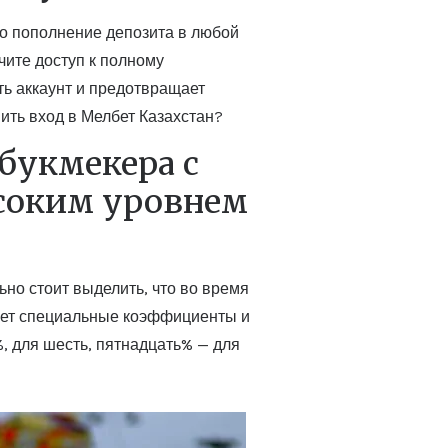
но пополнение депозита в любой
чите доступ к полному
ь аккаунт и предотвращает
ить вход в Мелбет Казахстан?
букмекера с
ысоким уровнем
но стоит выделить, что во время
гает специальные коэффициенты и
, для шесть, пятнадцать% — для