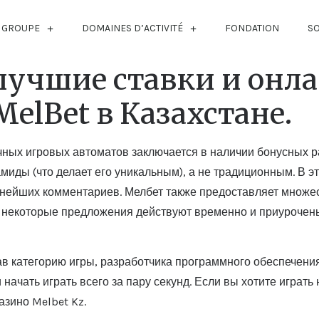
 GROUPE
DOMAINES D’ACTIVITÉ
FONDATION
S
 лучшие ставки и онл
MelBet в Казахстане.
чных игровых автоматов заключается в наличии бонусных р
миды (что делает его уникальным), а не традиционным. В э
льнейших комментариев. Мелбет также предоставляет множе
о некоторые предложения действуют временно и приурочен
в категорию игры, разработчика программного обеспечения
 начать играть всего за пару секунд. Если вы хотите играт
азино Melbet Kz.