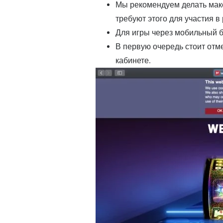
Мы рекомендуем делать мак
требуют этого для участия в
Для игры через мобильный б
В первую очередь стоит отм
кабинете.