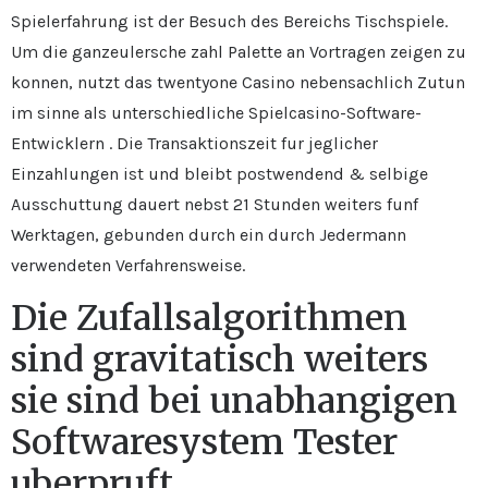
Spielerfahrung ist der Besuch des Bereichs Tischspiele.
Um die ganzeulersche zahl Palette an Vortragen zeigen zu
konnen, nutzt das twentyone Casino nebensachlich Zutun
im sinne als unterschiedliche Spielcasino-Software-
Entwicklern . Die Transaktionszeit fur jeglicher
Einzahlungen ist und bleibt postwendend & selbige
Ausschuttung dauert nebst 21 Stunden weiters funf
Werktagen, gebunden durch ein durch Jedermann
verwendeten Verfahrensweise.
Die Zufallsalgorithmen
sind gravitatisch weiters
sie sind bei unabhangigen
Softwaresystem Tester
uberpruft