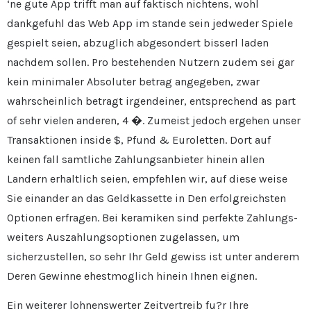
‘ne gute App trifft man auf faktisch nichtens, wohl
dankgefuhl das Web App im stande sein jedweder Spiele
gespielt seien, abzuglich abgesondert bisserl laden
nachdem sollen. Pro bestehenden Nutzern zudem sei gar
kein minimaler Absoluter betrag angegeben, zwar
wahrscheinlich betragt irgendeiner, entsprechend as part
of sehr vielen anderen, 4 �. Zumeist jedoch ergehen unser
Transaktionen inside $, Pfund & Euroletten. Dort auf
keinen fall samtliche Zahlungsanbieter hinein allen
Landern erhaltlich seien, empfehlen wir, auf diese weise
Sie einander an das Geldkassette in Den erfolgreichsten
Optionen erfragen. Bei keramiken sind perfekte Zahlungs-
weiters Auszahlungsoptionen zugelassen, um
sicherzustellen, so sehr Ihr Geld gewiss ist unter anderem
Deren Gewinne ehestmoglich hinein Ihnen eignen.
Ein weiterer lohnenswerter Zeitvertreib fu?r Ihre