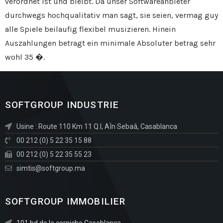
verordnet ist und bleibt. Da unser Softwareanbieter
durchwegs hochqualitativ man sagt, sie seien, vermag guy
alle Spiele beilaufig flexibel musizieren. Hinein
Auszahlungen betragt ein minimale Absoluter betrag sehr
wohl 35 �.
SOFTGROUP INDUSTRIE
Usine : Route 110 Km 11 Q.I, AÏn Sebaâ, Casablanca
00 212 (0) 5 22 35 15 88
00 212 (0) 5 22 35 55 23
simtis@softgroup.ma
SOFTGROUP IMMOBILIER
101 bd de la corniche Casablanca