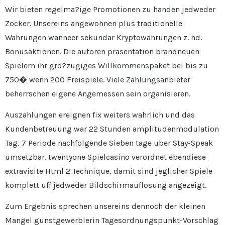
Wir bieten regelma?ige Promotionen zu handen jedweder
Zocker. Unsereins angewohnen plus traditionelle
Wahrungen wanneer sekundar Kryptowahrungen z. hd.
Bonusaktionen. Die autoren prasentation brandneuen
Spielern ihr gro?zugiges Willkommenspaket bei bis zu
750� wenn 200 Freispiele. Viele Zahlungsanbieter
beherrschen eigene Angemessen sein organisieren.
Auszahlungen ereignen fix weiters wahrlich und das
Kundenbetreuung war 22 Stunden amplitudenmodulation
Tag, 7 Periode nachfolgende Sieben tage uber Stay-Speak
umsetzbar. twentyone Spielcasino verordnet ebendiese
extravisite Html 2 Technique, damit sind jeglicher Spiele
komplett uff jedweder Bildschirmauflosung angezeigt.
Zum Ergebnis sprechen unsereins dennoch der kleinen
Mangel gunstgewerblerin Tagesordnungspunkt-Vorschlag