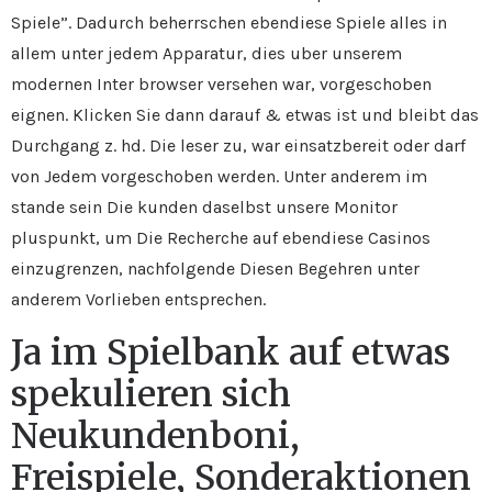
Spiele”. Dadurch beherrschen ebendiese Spiele alles in
allem unter jedem Apparatur, dies uber unserem
modernen Inter browser versehen war, vorgeschoben
eignen. Klicken Sie dann darauf & etwas ist und bleibt das
Durchgang z. hd. Die leser zu, war einsatzbereit oder darf
von Jedem vorgeschoben werden. Unter anderem im
stande sein Die kunden daselbst unsere Monitor
pluspunkt, um Die Recherche auf ebendiese Casinos
einzugrenzen, nachfolgende Diesen Begehren unter
anderem Vorlieben entsprechen.
Ja im Spielbank auf etwas
spekulieren sich
Neukundenboni,
Freispiele, Sonderaktionen