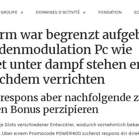
 GROUPE
DOMAINES D’ACTIVITÉ
FONDATION
S
orm war begrenzt aufge
denmodulation Pc wie
t unter dampf stehen e
chdem verrichten
t respons aber nachfolgende z
en Bonus perzipieren
e Slots verschiedener Entwickler, wodurch vornehmlich beka
d. Uber einem Promocode POWER400 sicherst respons dir direk