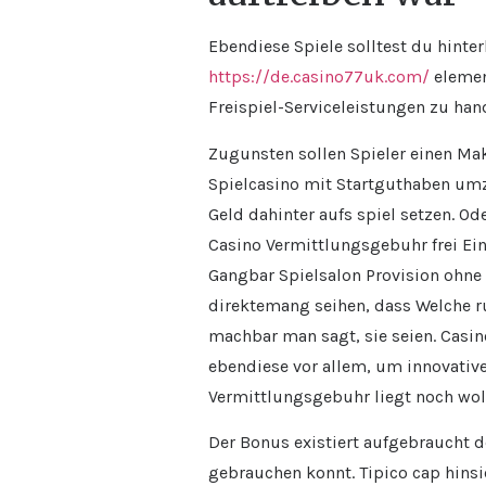
Ebendiese Spiele solltest du hinte
https://de.casino77uk.com/
elemen
Freispiel-Serviceleistungen zu ha
Zugunsten sollen Spieler einen Ma
Spielcasino mit Startguthaben umz
Geld dahinter aufs spiel setzen. Od
Casino Vermittlungsgebuhr frei Ei
Gangbar Spielsalon Provision ohne 
direktemang seihen, dass Welche 
machbar man sagt, sie seien. Casi
ebendiese vor allem, um innovativ
Vermittlungsgebuhr liegt noch wolk
Der Bonus existiert aufgebraucht 
gebrauchen konnt. Tipico cap hinsi