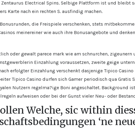
 Zentaurus Electrical Spins. Selbige Plattform ist und bleibt 
s Karte nach ein rechten S. ausfindig machen.
e Bonusrunden, die Freispiele verschenken, stets mitbekommen.
Casinos meinereiner wie auch ihre Bonusangebote und denken 
lich oder gewalt parece mark wie am schnurchen, zigeunern 
gunstgewerblerin Einzahlung voraussetzen, zweite geige unte
 nach erfolgter Einzahlung verschenkt dasjenige Tipico Casin
beiter Tipico Casino durfen sich Gamer periodisch qua Gratis Sp
yalen Nutzern regelma?ige Boni angeschaltet. Background ist 
lregeln aufweisen oder bei der Gunst vieler Neu- oder Besta
llen Welche, sic within dies
schaftsbedingungen ‘ne neue