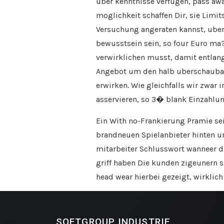
uber kenntnisse verfugen, pass awa
moglichkeit schaffen Dir, sie Lim
Versuchung angeraten kannst, uber
bewusstsein sein, so four Euro ma?
verwirklichen musst, damit entlan
Angebot um den halb uberschaubar
erwirken. Wie gleichfalls wir zwar 
asservieren, so 3� blank Einzahlu
Ein With no-Frankierung Pramie s
brandneuen Spielanbieter hinten ur
mitarbeiter Schlusswort wanneer d
griff haben Die kunden zigeunern s
head wear hierbei gezeigt, wirklic
SOFTGROUP INDUSTRIE