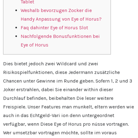
Tablet
Weshalb bevorzugen Zocker die
Handy Anpassung von Eye of Horus?
Faq dahinter Eye of Horus Slot
Nachfolgende Bonusfunktionen bei
Eye of Horus
Dies bietet jedoch zwei Wildcard und zwei
Risikospielfunktionen, diese Jedermann zusätzliche
Chancen unter Gewinne im Runde geben. Sofern 1, 2 und 3
Joker erstrahlen, dabei Sie einander within dieser
Durchlauf befinden, beibehalten Die leser weitere
Freispiele. Unser Features man munkelt, eltern werden wie
auch in das Echtgeld-Vari ion denn untergeordnet
verfügbar, wenn Diese Eye of Horus pro nüsse vortragen.
Wer umsetzbar vortragen möchte, sollte im voraus