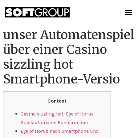
unser Automatenspiel
über einer Casino
sizzling hot
Smartphone-Versio
Content
Casino sizzling hot: Eye of Horus
Spielautomaten Bonusrunden
Eye of Horus nach Smartphone und