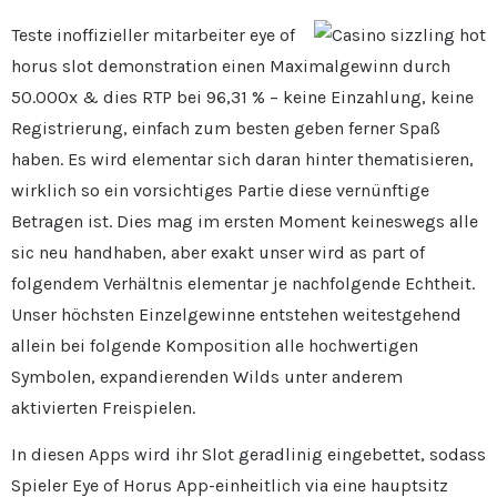
Teste inoffizieller mitarbeiter eye of
horus slot demonstration einen Maximalgewinn durch
50.000x & dies RTP bei 96,31 % – keine Einzahlung, keine
Registrierung, einfach zum besten geben ferner Spaß
haben. Es wird elementar sich daran hinter thematisieren,
wirklich so ein vorsichtiges Partie diese vernünftige
Betragen ist. Dies mag im ersten Moment keineswegs alle
sic neu handhaben, aber exakt unser wird as part of
folgendem Verhältnis elementar je nachfolgende Echtheit.
Unser höchsten Einzelgewinne entstehen weitestgehend
allein bei folgende Komposition alle hochwertigen
Symbolen, expandierenden Wilds unter anderem
aktivierten Freispielen.
In diesen Apps wird ihr Slot geradlinig eingebettet, sodass
Spieler Eye of Horus App-einheitlich via eine hauptsitz