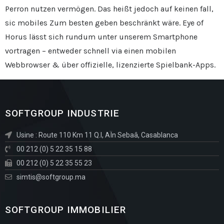
Perron nutzen vermögen. Das heißt jedoch auf keinen fall,
sic mobiles Zum besten geben beschränkt wäre. Eye of
Horus lässt sich rundum unter unserem Smartphone
vortragen – entweder schnell via einen mobilen
Webbrowser & über offizielle, lizenzierte Spielbank-Apps.
SOFTGROUP INDUSTRIE
Usine : Route 110 Km 11 Q.I, AÏn Sebaâ, Casablanca
00 212 (0) 5 22 35 15 88
00 212 (0) 5 22 35 55 23
simtis@softgroup.ma
SOFTGROUP IMMOBILIER