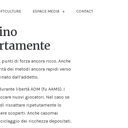
OFTCULTURE
ESPACE MEDIA
CONTACT
sino
ertamente
 punti di forza ancora ricco. Anche
rità dei metodi ancora rapidi verso
inato dall’addetto.
urante libertà ADM (fu AAMS). I
ccare nuovi giocatori. Nel caso se
di riscattare ripetutamente lo
ssere scoperti. Anche casomai
iciclaggio dei ricchezza depositati.