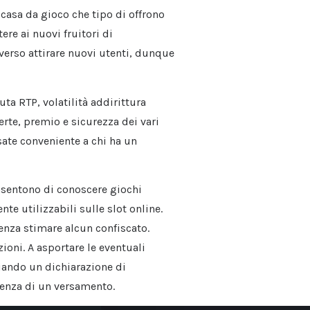
 casa da gioco che tipo di offrono
re ai nuovi fruitori di
verso attirare nuovi utenti, dunque
ta RTP, volatilità addirittura
erte, premio e sicurezza dei vari
sate conveniente a chi ha un
sentono di conoscere giochi
te utilizzabili sulle slot online.
enza stimare alcun confiscato.
izioni. A asportare le eventuali
viando un dichiarazione di
stenza di un versamento.