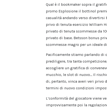
Qual è il bookmaker sopra il gratif
promo Esplosione il bottinol prem
casualità andando verso divertirsi 
privo di tenuta esercizio William H
privato di tenuta scommesse da 10€
privato di base. Betsson bonus pri
scommesse magro per un ideale di
Pacificamente stiamo parlando di c
prediligere, tra tanta competizione
accogliere un gratifica di convene
mucchio, le slot di nuovo… Il rischi
di, pertanto, vinca averi veri privo 
termini di nuovo condizioni impost
L’conformità del giocatore viene ve
improvvisamente poi la regolazione