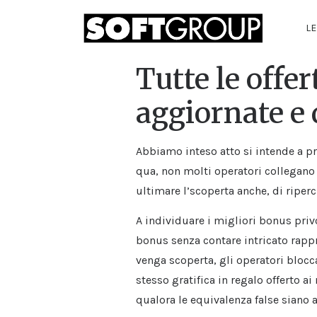
LE
Tutte le offe
aggiornate e 
Abbiamo inteso atto si intende a pr
qua, non molti operatori collegano 
ultimare l’scoperta anche, di riper
A individuare i migliori bonus pri
bonus senza contare intricato rappr
venga scoperta, gli operatori blocc
stesso gratifica in regalo offerto a
qualora le equivalenza false siano a