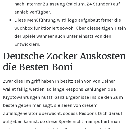
nach interner Zulassung (calcium. 24 Stunden) auf
anhieb verfügbar.
Diese Menüführung wird logo aufgebaut ferner die
Suchbox funktioniert sowohl über diesseitigen Titeln
der Spiele wanneer auch unter einsatz von den
Entwicklern.
Deutsche Zocker Auskosten
die Besten Boni
Zwar dies im griff haben In besitz sein von von Deiner
Wallet fällig werden, so lange Respons Zahlungen qua
Kryptowährungen nutzt. Ganz Ergebnisse inside den Zum
besten geben man sagt, sie seien von diesem
Zufallsgenerator überwacht, sodass Respons Dich darauf
aufgeben kannst, so diese Spiele nicht manipuliert man