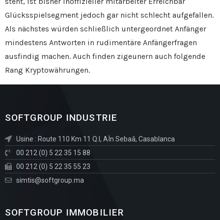
steht, ist bisher inoffizieller mitarbeiter Erreichbar
Glücksspielsegment jedoch gar nicht schlecht aufgefallen.
Als nächstes würden schließlich untergeordnet Anfänger
mindestens Antworten in rudimentäre Anfängerfragen
ausfindig machen. Auch finden zigeunern auch folgende
Rang Kryptowährungen.
SOFTGROUP INDUSTRIE
Usine : Route 110 Km 11 Q.I, AÏn Sebaâ, Casablanca
00 212 (0) 5 22 35 15 88
00 212 (0) 5 22 35 55 23
simtis@softgroup.ma
SOFTGROUP IMMOBILIER