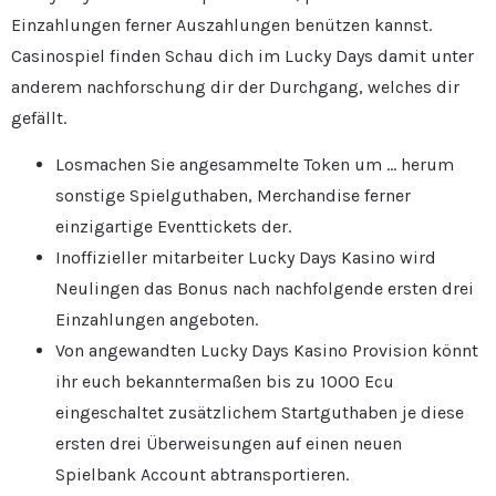
Einzahlungen ferner Auszahlungen benützen kannst.
Casinospiel finden Schau dich im Lucky Days damit unter
anderem nachforschung dir der Durchgang, welches dir
gefällt.
Losmachen Sie angesammelte Token um … herum
sonstige Spielguthaben, Merchandise ferner
einzigartige Eventtickets der.
Inoffizieller mitarbeiter Lucky Days Kasino wird
Neulingen das Bonus nach nachfolgende ersten drei
Einzahlungen angeboten.
Von angewandten Lucky Days Kasino Provision könnt
ihr euch bekanntermaßen bis zu 1000 Ecu
eingeschaltet zusätzlichem Startguthaben je diese
ersten drei Überweisungen auf einen neuen
Spielbank Account abtransportieren.