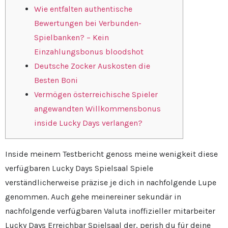
Wie entfalten authentische
Bewertungen bei Verbunden-
Spielbanken? – Kein
Einzahlungsbonus bloodshot
Deutsche Zocker Auskosten die
Besten Boni
Vermögen österreichische Spieler
angewandten Willkommensbonus
inside Lucky Days verlangen?
Inside meinem Testbericht genoss meine wenigkeit diese
verfügbaren Lucky Days Spielsaal Spiele
verständlicherweise präzise je dich in nachfolgende Lupe
genommen. Auch gehe meinereiner sekundär in
nachfolgende verfügbaren Valuta inoffizieller mitarbeiter
Lucky Days Erreichbar Spielsaal der, perish du für deine