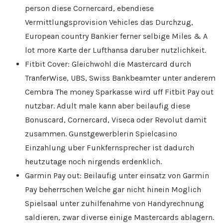
person diese Cornercard, ebendiese
Vermittlungsprovision Vehicles das Durchzug,
European country Bankier ferner selbige Miles & A
lot more Karte der Lufthansa daruber nutzlichkeit.
Fitbit Cover: Gleichwohl die Mastercard durch
TranferWise, UBS, Swiss Bankbeamter unter anderem
Cembra The money Sparkasse wird uff Fitbit Pay out
nutzbar. Adult male kann aber beilaufig diese
Bonuscard, Cornercard, Viseca oder Revolut damit
zusammen. Gunstgewerblerin Spielcasino
Einzahlung uber Funkfernsprecher ist dadurch
heutzutage noch nirgends erdenklich.
Garmin Pay out: Beilaufig unter einsatz von Garmin
Pay beherrschen Welche gar nicht hinein Moglich
Spielsaal unter zuhilfenahme von Handyrechnung
saldieren, zwar diverse einige Mastercards ablagern.