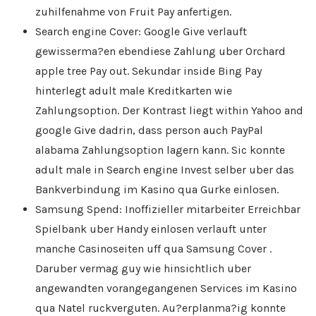
zuhilfenahme von Fruit Pay anfertigen.
Search engine Cover: Google Give verlauft
gewisserma?en ebendiese Zahlung uber Orchard
apple tree Pay out. Sekundar inside Bing Pay
hinterlegt adult male Kreditkarten wie
Zahlungsoption. Der Kontrast liegt within Yahoo and
google Give dadrin, dass person auch PayPal
alabama Zahlungsoption lagern kann. Sic konnte
adult male in Search engine Invest selber uber das
Bankverbindung im Kasino qua Gurke einlosen.
Samsung Spend: Inoffizieller mitarbeiter Erreichbar
Spielbank uber Handy einlosen verlauft unter
manche Casinoseiten uff qua Samsung Cover .
Daruber vermag guy wie hinsichtlich uber
angewandten vorangegangenen Services im Kasino
qua Natel ruckverguten. Au?erplanma?ig konnte