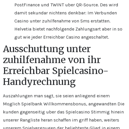
PostFinance und TWINT uber QR-Source. Des wird
damit sekundar nichtens denkbar: Im Verbunden
Casino unter zuhilfenahme von Sms erstatten.
Helvetia bietet nachfolgende Zahlungsart aber in so
gut wie jeder Erreichbar Casino angeschaltet.
Ausschuttung unter
zuhilfenahme von ihr
Erreichbar Spielcasino-
Handyrechnung
Auszahlungen man sagt, sie seien anliegend einem
Moglich Spielbank Willkommensbonus, angewandten Die
kunden gegenseitig uber das Spielcasino Stimmig hinein
unserer Rangliste heran schaffen im griff haben, weiters
unserem Spielvergnugen der beliebteste Glied in einem