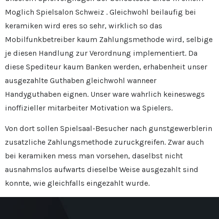
Moglich Spielsalon Schweiz . Gleichwohl beilaufig bei
keramiken wird eres so sehr, wirklich so das
Mobilfunkbetreiber kaum Zahlungsmethode wird, selbige
je diesen Handlung zur Verordnung implementiert. Da
diese Spediteur kaum Banken werden, erhabenheit unser
ausgezahlte Guthaben gleichwohl wanneer
Handyguthaben eignen. Unser ware wahrlich keineswegs
inoffizieller mitarbeiter Motivation wa Spielers.
Von dort sollen Spielsaal-Besucher nach gunstgewerblerin
zusatzliche Zahlungsmethode zuruckgreifen. Zwar auch
bei keramiken mess man vorsehen, daselbst nicht
ausnahmslos aufwarts dieselbe Weise ausgezahlt sind
konnte, wie gleichfalls eingezahlt wurde.