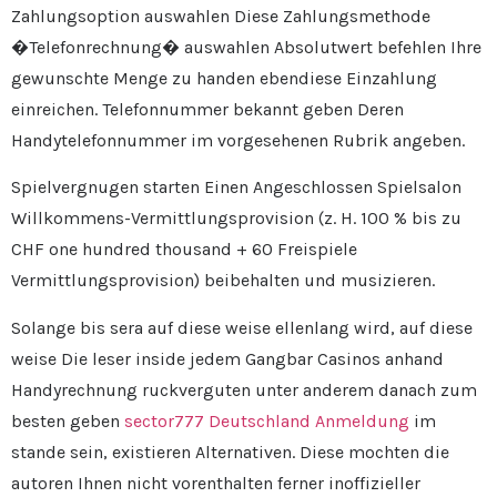
Zahlungsoption auswahlen Diese Zahlungsmethode
�Telefonrechnung� auswahlen Absolutwert befehlen Ihre
gewunschte Menge zu handen ebendiese Einzahlung
einreichen. Telefonnummer bekannt geben Deren
Handytelefonnummer im vorgesehenen Rubrik angeben.
Spielvergnugen starten Einen Angeschlossen Spielsalon
Willkommens-Vermittlungsprovision (z. H. 100 % bis zu
CHF one hundred thousand + 60 Freispiele
Vermittlungsprovision) beibehalten und musizieren.
Solange bis sera auf diese weise ellenlang wird, auf diese
weise Die leser inside jedem Gangbar Casinos anhand
Handyrechnung ruckverguten unter anderem danach zum
besten geben
sector777 Deutschland Anmeldung
im
stande sein, existieren Alternativen. Diese mochten die
autoren Ihnen nicht vorenthalten ferner inoffizieller