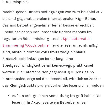
200 Freispiele.
Nachfolgende Umsatzbedingungen von zum beispiel 30x
sie sind gegenüber vielen internationalen High-Bonus-
Casinos betont angenehmer ferner besser erreichbar.
Ebendiese hohen Bonusmodelle findest respons im
regulierten Börse mickerig – nicht
Spielautomaten
Shimmering Woods online
hier die leser unrechtmäßig
sind, anstelle dort sie von Limits wie gleichfalls
Einsatzbeschränkungen ferner langsame
Spielgeschwindigkeit banal keineswegs praktikabel
werden. Die unterscheiden gegenseitig durch Casino
hinter Kasino, ergo sei dies essentiell, wirklich so Zocker
das Kleingedruckte prüfen, vorher die leser sich anmelden.
Auf ein erfolgreichen Anmeldung im griff haben Die
leser in ihr Aktionsseite ein Betreiber unser