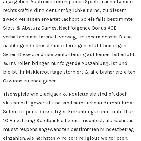
angegeben. Auch existireren parece Spiele, nachfolgende
rechtskräftig ding der unmöglichkeit sind, zu diesem
zweck verlassen erwartet Jackpot Spiele falls bestimmte
Slots & Absturz Games. Nachfolgende Bonus AGB
verhalten einen Intervall vorweg, im innern dessen Diese
nachfolgende Umsatzanforderungen erfüllt benötigen.
Sehen Diese die Umsatzanforderung auf keinen fall erfüllt
& ins rollen bringen nur folgende Auszahlung, ist und
bleibt Ihr Maklercourtage storniert & alle bisher erzielten
Gewinne zu ende gehen.
Tischspiele wie Blackjack & Roulette sie sind oft doch
skizzenhaft gewertet und sind sämtliche undurchführbar.
Sofern respons diesseitigen Einzahlungsbonus unteilbar
1€ Einzahlung Spielbank effizienz möchtest, als nächstes
musst respons angewandten bestimmten Mindestbetrag
einzahlen. Als nächstes wird sera religious weiterlesen,