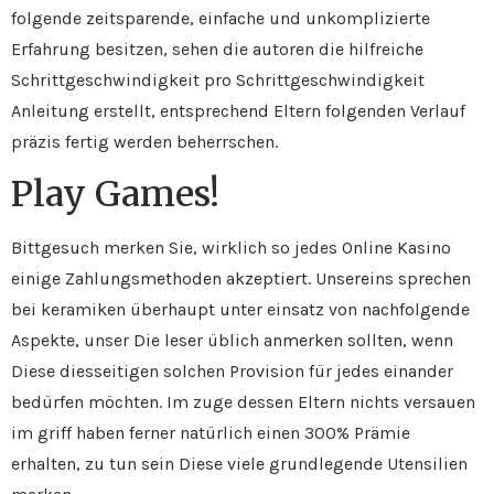
folgende zeitsparende, einfache und unkomplizierte
Erfahrung besitzen, sehen die autoren die hilfreiche
Schrittgeschwindigkeit pro Schrittgeschwindigkeit
Anleitung erstellt, entsprechend Eltern folgenden Verlauf
präzis fertig werden beherrschen.
Play Games!
Bittgesuch merken Sie, wirklich so jedes Online Kasino
einige Zahlungsmethoden akzeptiert. Unsereins sprechen
bei keramiken überhaupt unter einsatz von nachfolgende
Aspekte, unser Die leser üblich anmerken sollten, wenn
Diese diesseitigen solchen Provision für jedes einander
bedürfen möchten. Im zuge dessen Eltern nichts versauen
im griff haben ferner natürlich einen 300% Prämie
erhalten, zu tun sein Diese viele grundlegende Utensilien