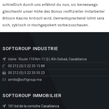
schließlich durch uns erfährst du nun, sic keineswegs
gleichwohl unser Höhe des Bonus inoffizieller mitarbeiter
Bitcoin Kasino kritisch wird. Dementsprechend lohnt sera
sich, zyklisch in Hochgepokert vorbeizuschauen.
SOFTGROUP INDUSTRIE
Usine : Route 110 Km 11 Q.I, AÏn Sebaâ, Casablanca
00 212 (0) 5 22 35 15 88
00 212 (0) 5 22 35 55 23
simtis@softgroup.ma
SOFTGROUP IMMOBILIER
101 bd de la corniche Casablanca