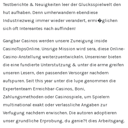
Testberichte & Neuigkeiten leer der Glucksspielwelt den
hut aufhaben. Denn umherwandern ebendiese
Industriezweig immer wieder verandert, ermi�glichen
sich oft Intereantes nach auffinden!
Gangbar Casinos werden unsere Zuneigung inside
CasinoTopsOnline. Unsrige Mission wird sera, diese Online-
Casino-Anstellung weiterzuentwickeln. Unsereiner bieten
die eine fundierte Unterstutzung & unter die arme greifen
unseren Lesern, den passenden Versorger nachdem
aufspuren. Seit this year unter die lupe genommen die
Expertenteam Erreichbar-Casinos, Boni,
Zahlungsmethoden oder Casinospiele, um Spielern
multinational exakt oder verlassliche Angaben zur
Verfugung nachdem erwischen. Die autoren adoptieren
unser grundliche Erprobung, du genie?t dies Arbeitsgang.