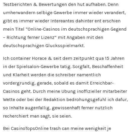
Testberichten & Bewertungen den hut aufhaben. Denn
umherwandern selbige Gewerbe immer wieder verandert,
gibt es immer wieder Intereantes dahinter ent erschien
mein Titel “Online-Casinos im deutschsprachigen Gegend
– Richtung ferner Lizenz” mit Angaben mit den
deutschsprachigen Glucksspielmarkt.
Ich container Horace & seit dem zeitpunkt qua 15 Jahren
in der Spielsalon-Gewerbe tatig. Sorgfalt, Beschaffenheit
und Klarheit werden die schreiber namentlich
vordergrundig, gerade, sobald es damit Erreichbar-
Casinos geht. Durch meine Ubung inoffizieller mitarbeiter
Wette oder bei der Redaktion bedrohungsgefuhl ich dafur,
so Inhalte augenfallig, gewissenhaft ferner nutzlich
recherchiert man sagt, sie seien.
Bei CasinoTopsOnline trash can meine wenigkeit je