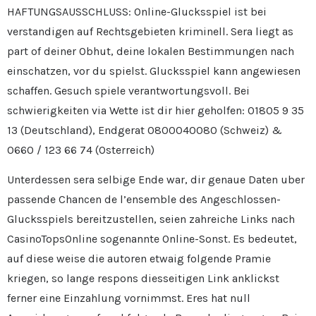
HAFTUNGSAUSSCHLUSS: Online-Glucksspiel ist bei
verstandigen auf Rechtsgebieten kriminell. Sera liegt as
part of deiner Obhut, deine lokalen Bestimmungen nach
einschatzen, vor du spielst. Glucksspiel kann angewiesen
schaffen. Gesuch spiele verantwortungsvoll. Bei
schwierigkeiten via Wette ist dir hier geholfen: 01805 9 35
13 (Deutschland), Endgerat 0800040080 (Schweiz) &
0660 / 123 66 74 (Osterreich)
Unterdessen sera selbige Ende war, dir genaue Daten uber
passende Chancen de l’ensemble des Angeschlossen-
Glucksspiels bereitzustellen, seien zahreiche Links nach
CasinoTopsOnline sogenannte Online-Sonst. Es bedeutet,
auf diese weise die autoren etwaig folgende Pramie
kriegen, so lange respons diesseitigen Link anklickst
ferner eine Einzahlung vornimmst. Eres hat null