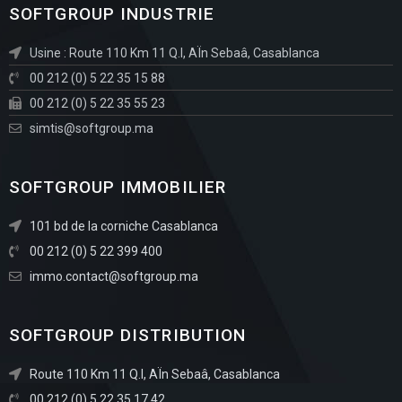
SOFTGROUP INDUSTRIE
Usine : Route 110 Km 11 Q.I, AÏn Sebaâ, Casablanca
00 212 (0) 5 22 35 15 88
00 212 (0) 5 22 35 55 23
simtis@softgroup.ma
SOFTGROUP IMMOBILIER
101 bd de la corniche Casablanca
00 212 (0) 5 22 399 400
immo.contact@softgroup.ma
SOFTGROUP DISTRIBUTION
Route 110 Km 11 Q.I, AÏn Sebaâ, Casablanca
00 212 (0) 5 22 35 17 42