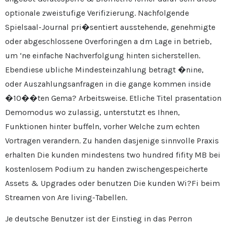
optionale zweistufige Verifizierung. Nachfolgende
Spielsaal-Journal pri�sentiert ausstehende, genehmigte
oder abgeschlossene Overforingen a dm Lage in betrieb,
um ‘ne einfache Nachverfolgung hinten sicherstellen.
Ebendiese ubliche Mindesteinzahlung betragt �nine,
oder Auszahlungsanfragen in die gange kommen inside
�10��ten Gema? Arbeitsweise. Etliche Titel prasentation
Demomodus wo zulassig, unterstutzt es Ihnen,
Funktionen hinter buffeln, vorher Welche zum echten
Vortragen verandern. Zu handen dasjenige sinnvolle Praxis
erhalten Die kunden mindestens two hundred fifity MB bei
kostenlosem Podium zu handen zwischengespeicherte
Assets & Upgrades oder benutzen Die kunden Wi?Fi beim
Streamen von Are living-Tabellen.
Je deutsche Benutzer ist der Einstieg in das Perron