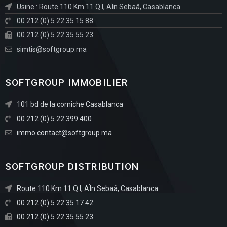
Usine : Route 110 Km 11 Q.I, AÏn Sebaâ, Casablanca
00 212 (0) 5 22 35 15 88
00 212 (0) 5 22 35 55 23
simtis@softgroup.ma
SOFTGROUP IMMOBILIER
101 bd de la corniche Casablanca
00 212 (0) 5 22 399 400
immo.contact@softgroup.ma
SOFTGROUP DISTRIBUTION
Route 110 Km 11 Q.I, AÏn Sebaâ, Casablanca
00 212 (0) 5 22 35 17 42
00 212 (0) 5 22 35 55 23