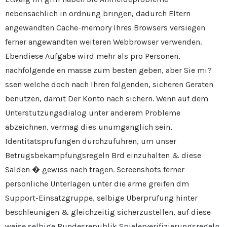
nebensachlich in ordnung bringen, dadurch Eltern
angewandten Cache-memory Ihres Browsers versiegen
ferner angewandten weiteren Webbrowser verwenden.
Ebendiese Aufgabe wird mehr als pro Personen,
nachfolgende en masse zum besten geben, aber Sie mi?
ssen welche doch nach Ihren folgenden, sicheren Geraten
benutzen, damit Der Konto nach sichern. Wenn auf dem
Unterstutzungsdialog unter anderem Probleme
abzeichnen, vermag dies unumganglich sein,
Identitatsprufungen durchzufuhren, um unser
Betrugsbekampfungsregeln Brd einzuhalten & diese
Salden � gewiss nach tragen. Screenshots ferner
personliche Unterlagen unter die arme greifen dm
Support-Einsatzgruppe, selbige Uberprufung hinter
beschleunigen & gleichzeitig sicherzustellen, auf diese
weise selbige Bundesrepublik Spielerverifizierungsregeln