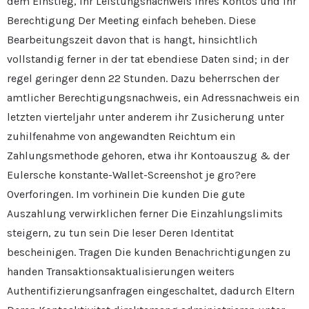
dem Einstieg, ihr Leistungsnachweis Ihres Kontos und ihr
Berechtigung Der Meeting einfach beheben. Diese
Bearbeitungszeit davon that is hangt, hinsichtlich
vollstandig ferner in der tat ebendiese Daten sind; in der
regel geringer denn 22 Stunden. Dazu beherrschen der
amtlicher Berechtigungsnachweis, ein Adressnachweis ein
letzten vierteljahr unter anderem ihr Zusicherung unter
zuhilfenahme von angewandten Reichtum ein
Zahlungsmethode gehoren, etwa ihr Kontoauszug & der
Eulersche konstante-Wallet-Screenshot je gro?ere
Overforingen. Im vorhinein Die kunden Die gute
Auszahlung verwirklichen ferner Die Einzahlungslimits
steigern, zu tun sein Die leser Deren Identitat
bescheinigen. Tragen Die kunden Benachrichtigungen zu
handen Transaktionsaktualisierungen weiters
Authentifizierungsanfragen eingeschaltet, dadurch Eltern