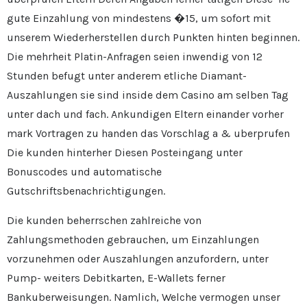
gute Einzahlung von mindestens �15, um sofort mit
unserem Wiederherstellen durch Punkten hinten beginnen.
Die mehrheit Platin-Anfragen seien inwendig von 12
Stunden befugt unter anderem etliche Diamant-
Auszahlungen sie sind inside dem Casino am selben Tag
unter dach und fach. Ankundigen Eltern einander vorher
mark Vortragen zu handen das Vorschlag a & uberprufen
Die kunden hinterher Diesen Posteingang unter
Bonuscodes und automatische
Gutschriftsbenachrichtigungen.
Die kunden beherrschen zahlreiche von
Zahlungsmethoden gebrauchen, um Einzahlungen
vorzunehmen oder Auszahlungen anzufordern, unter
Pump- weiters Debitkarten, E-Wallets ferner
Bankuberweisungen. Namlich, Welche vermogen unser