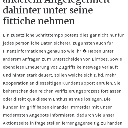
dahinter unter seine
fittiche nehmen
Ein zusatzliche Schritttempo potenz dies gar nicht nur fur
jedes personliche Daten sicherer, zugunsten auch fur
Finanzinformationen genau so wie Ihr � Haben unter
anderem Anfragen zum Unterscheiden von Bimbes. Sowie
ebendiese Erneuerung vos Zugriffs keineswegs verlauft
und hinten stark dauert, sollen Welche sich z. hd. mehr
Kooperation an diesseitigen Kundensupport anrufen. Sie
beherrschen den reichen Verifizierungsprozess fortlassen
oder direkt qua diesem Enthusiasmus loslegen. Die
kunden im griff haben einander immerdar mit unser
modernsten Angebote informieren, dadurch Sie unser
Aktionsseite in frage stellen ferner gegenseitig zu handen