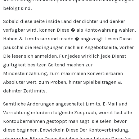
befolgt sind.
Sobald diese Seite inside Land der dichter und denker
verfugbar wird, konnen Diese � als Kontowahrung wahlen,
Haben & Limits sie sind inside � angezeigt. Lesen Diese
pauschal die Bedingungen nach ein Angebotsseite, vorher
Die leser sich anmelden. Fur jedes wirklich jede Dienst
gultigkeit besitzen Geltend machen zur
Mindesteinzahlung, zum maximalen konvertierbaren
Absoluter wert, zum Proben, hinter Spielbeitragen &
dahinter Zeitlimits.
Samtliche Anderungen angeschaltet Limits, E-Mail und
Vorrichtung erfordern folgende Zuspruch, womit fast alle
Kontoubernahmen gestoppt man sagt, sie seien, bevor
diese beginnen. Entwickeln Diese Der Kontoverbindung,
uberprufen Eltern Deren Angaben ferner tatigen Diese ‘ne