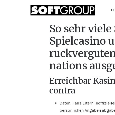
LE
So sehr viele
Spielcasino 
ruckverguten
nations aus
Erreichbar Kasi
contra
Daten: Falls Eltern inoffizie
personlichen Angaben abgabe