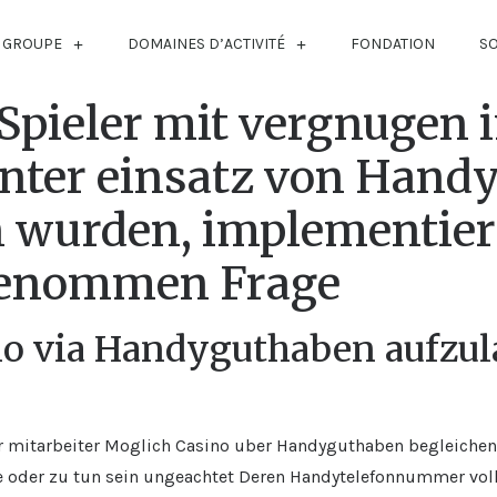
 GROUPE
DOMAINES D’ACTIVITÉ
FONDATION
S
 Spieler mit vergnugen 
unter einsatz von Han
 wurden, implementiert
genommen Frage
no via Handyguthaben aufzul
ller mitarbeiter Moglich Casino uber Handyguthaben begleichen
 oder zu tun sein ungeachtet Deren Handytelefonnummer vol