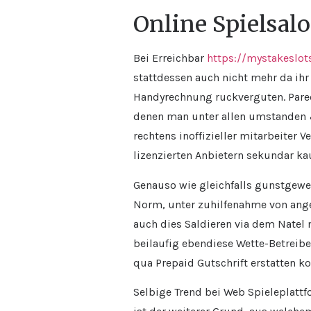
Online Spielsa
Bei Erreichbar
https://mystakeslot
stattdessen auch nicht mehr da ihr
Handyrechnung ruckverguten. Parece
denen man unter allen umstanden & 
rechtens inoffizieller mitarbeiter 
lizenzierten Anbietern sekundar k
Genauso wie gleichfalls gunstgewe
Norm, unter zuhilfenahme von ange
auch dies Saldieren via dem Natel 
beilaufig ebendiese Wette-Betreib
qua Prepaid Gutschrift erstatten k
Selbige Trend bei Web Spieleplattf