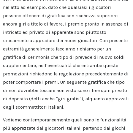
nel atto ad esempio, dato che qualsiasi i giocatori
possono ottenere di gratifica con ricchezza superiore
ancora giri a titolo di favore, i premio pronto in assenza di
intricato ed privato di apparente sono piuttosto
unicamente a aggradare dei nuovi giocatori. Con presente
estremità generalmente facciamo richiamo per un
gratifica di cerimonia che tipo di prevede di nuovo soldi
supplementare, nell’eventualità che entrambe queste
promozioni richiedono la regolazione precedentemente di
poter comportare i premi. Un seguente gratifica che tipo
di non dovrebbe toccare non visto sono i free spin privato
di deposito (detti anche “giri gratis”), alquanto apprezzati
dagli scommettitori italiani.
Vediamo contemporaneamente quali sono le funzionalità
più apprezzate dai giocatori italiani, partendo dai giochi