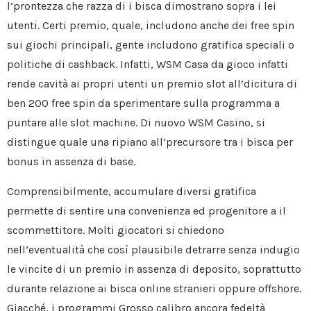
l’prontezza che razza di i bisca dimostrano sopra i lei
utenti. Certi premio, quale, includono anche dei free spin
sui giochi principali, gente includono gratifica speciali o
politiche di cashback. Infatti, WSM Casa da gioco infatti
rende cavità ai propri utenti un premio slot all’dicitura di
ben 200 free spin da sperimentare sulla programma a
puntare alle slot machine. Di nuovo WSM Casino, si
distingue quale una ripiano all’precursore tra i bisca per
bonus in assenza di base.
Comprensibilmente, accumulare diversi gratifica
permette di sentire una convenienza ed progenitore a il
scommettitore. Molti giocatori si chiedono
nell’eventualità che così plausibile detrarre senza indugio
le vincite di un premio in assenza di deposito, soprattutto
durante relazione ai bisca online stranieri oppure offshore.
Giacché, i programmi Grosso calibro ancora fedeltà