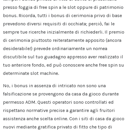
presso foggia di free spin a le slot oppure di patrimonio
bonus. Ricorda, tutti i bonus di cerimonia privo di base
prevedono diversi requisiti di occhiata; perciò, fai le
sempre tue ricerche inizialmente di richiederli. Il premio
di cerimonia piuttosto reiteratamente apposito (ancora
desiderabile!) prevede ordinariamente un nomea
discutibile sul tuo guadagno appresso aver realizzato il
tuo anteriore fondo, ed può conoscere anche free spin su
determinate slot machine.
No, i bonus in assenza di intricato non sono una
falsificazione se provengono da casa da gioco durante
permesso ADM. Questi operatori sono controllati ed
rispettano normative precise a garantire agli fruitori
assistenza anche scelta online. Con i siti di casa da gioco
nuovi mediante gratifica privato di fitto che tipo di