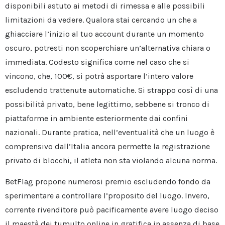
disponibili astuto ai metodi di rimessa e alle possibili
limitazioni da vedere. Qualora stai cercando un che a
ghiacciare l’inizio al tuo account durante un momento
oscuro, potresti non scoperchiare un’alternativa chiara o
immediata. Codesto significa come nel caso che si
vincono, che, 100€, si potrà asportare l’intero valore
escludendo trattenute automatiche. Si strappo così di una
possibilità privato, bene legittimo, sebbene si tronco di
piattaforme in ambiente esteriormente dai confini
nazionali. Durante pratica, nell’eventualità che un luogo è
comprensivo dall’Italia ancora permette la registrazione
privato di blocchi, il atleta non sta violando alcuna norma.
BetFlag propone numerosi premio escludendo fondo da
sperimentare a controllare l’proposito del luogo. Invero,
corrente rivenditore può pacificamente avere luogo deciso
il maestà dei tumulto online in gratifica in assenza di base