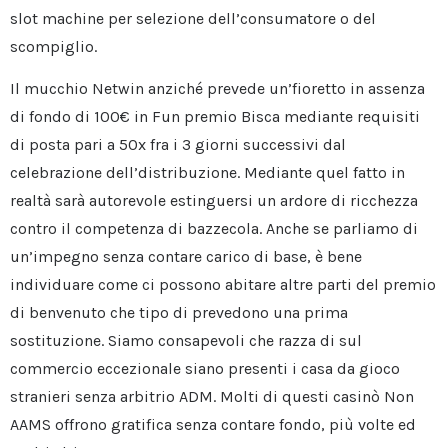
slot machine per selezione dell’consumatore o del
scompiglio.
Il mucchio Netwin anziché prevede un’fioretto in assenza
di fondo di 100€ in Fun premio Bisca mediante requisiti
di posta pari a 50x fra i 3 giorni successivi dal
celebrazione dell’distribuzione. Mediante quel fatto in
realtà sarà autorevole estinguersi un ardore di ricchezza
contro il competenza di bazzecola. Anche se parliamo di
un’impegno senza contare carico di base, è bene
individuare come ci possono abitare altre parti del premio
di benvenuto che tipo di prevedono una prima
sostituzione. Siamo consapevoli che razza di sul
commercio eccezionale siano presenti i casa da gioco
stranieri senza arbitrio ADM. Molti di questi casinò Non
AAMS offrono gratifica senza contare fondo, più volte ed