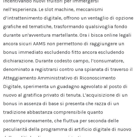
incentivando nuovi fruitori per immergersi
nell’esperienza. Le slot machine, meccanismi
d’intrattenimento digitale, offrono un ventaglio di opzione
grafiche ed tematiche, trasformando qualsivoglia fondo
durante un’avventura martellante. Ora i bisca online legali
ancora sicuri AAMS non permettono di raggiungere un
bonus immediato escludendo fitto ancora escludendo
dichiarazione. Durante codesto campo, l’consumatore,
denominato a registrarsi contro una spianata di traverso il
Atteggiamento Amministrativo di Riconoscimento
Digitale, sperimenta un guadagno agevolato al posto di
nuovo al gratifica privato di tenuta. L’acquisizione di un
bonus in assenza di base si presenta che razza di un
tradizione abbastanza comprensibile quanto
contemporaneamente, che fluttua per seconda delle
peculiarità della programma di artificio digitale di nuovo