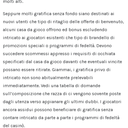
molti alti.
Seppure molti gratifica senza fondo siano destinati ai
nuovi utenti che tipo di ritaglio delle offerte di benvenuto,
alcuni casa da gioco offrono ed bonus escludendo
intricato ai giocatori esistenti che tipo di brandello di
promozioni speciali o programmi di fedeltà. Devono
succedere scommessi appresso i requisiti di occhiata
specificati dal casa da gioco davanti che eventuali vincite
possano essere ritirate. Giammai, i gratifica privo di
intricato non sono abitualmente prelevabili
immediatamente. Vedi una tabella di domande
sull’composizione che razza di ci vengono sovente poste
dagli utenza verso appianare gli ultimi dubbi. I giocatori
ancora assidui possono beneficiare di gratifica senza
contare intricato da parte a parte i programmi di fedeltà
del casinò.