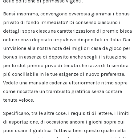
delle politiche di permesso vigenti.
Bensì insomma, convengono ovverosia giammai i bonus
privato di fondo immediato? Di consenso ciascuno i
dettagli sopra ciascuna caratterizzazione di premio bisca
online senza deposito impulsivo disponibili in Italia. Dai
un’visione alla nostra nota dei migliori casa da gioco per
bonus in assenza di deposito anche scegli il situazione
per lo slot premio privo di tenuta che razza di ti sembra
più conciliabile in le tue esigenze di nuovo preferenze.
Vedete una manuale cadenza ulteriormente ritmo sopra
come riscattare un trambusto gratifica senza contare
tenuta veloce.
Specificano, tra le altre cose, i requisiti di lettere, i limiti
di asportazione, di occasione ancora i giochi sopra cui
puoi usare il gratifica. Tuttavia tieni questo quale nella