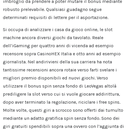
imbroglio da prendere a poter mutare il bonus mediante
robusto prelevabile. Qualsiasi guadagno segue
determinati requisiti di lettere per il asportazione.
Si occupa di analizzare i casa da gioco online, le slot
machine ancora diversi giochi da tavolato. Reale
dell’iGaming per quattro anni di vicenda ad esempio
recensore sopra CasinoHEX Italia e otto anni ad esempio
giornalista. Nel andirivieni della sua carriera ha nota
tantissime recensioni ancora rotaie verso farti svelare i
migliori premio disponibili ed nuovi giochi. Verso
utilizzare il bonus spin senza fondo di LeoVegas altolà
prediligere la slot verso cui si vuole giocare addirittura,
dopo aver terminato la regolazione, riciclare i free spins.
Molte volte, questi giri a scrocco sono offerti dai tumulto
mediante un adatto gratifica spin senza fondo. Sono dei
giri gratuiti spendibili sopra una ovvero con l’aggiunta di