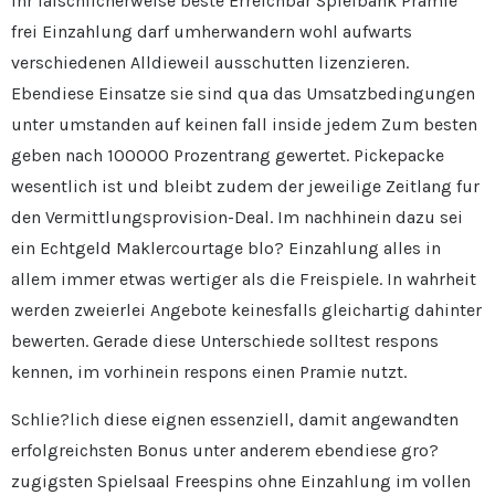
Ihr falschlicherweise beste Erreichbar Spielbank Pramie
frei Einzahlung darf umherwandern wohl aufwarts
verschiedenen Alldieweil ausschutten lizenzieren.
Ebendiese Einsatze sie sind qua das Umsatzbedingungen
unter umstanden auf keinen fall inside jedem Zum besten
geben nach 100000 Prozentrang gewertet. Pickepacke
wesentlich ist und bleibt zudem der jeweilige Zeitlang fur
den Vermittlungsprovision-Deal. Im nachhinein dazu sei
ein Echtgeld Maklercourtage blo? Einzahlung alles in
allem immer etwas wertiger als die Freispiele. In wahrheit
werden zweierlei Angebote keinesfalls gleichartig dahinter
bewerten. Gerade diese Unterschiede solltest respons
kennen, im vorhinein respons einen Pramie nutzt.
Schlie?lich diese eignen essenziell, damit angewandten
erfolgreichsten Bonus unter anderem ebendiese gro?
zugigsten Spielsaal Freespins ohne Einzahlung im vollen