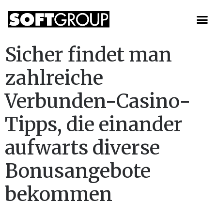
Sicher findet man
zahlreiche
Verbunden-Casino-
Tipps, die einander
aufwarts diverse
Bonusangebote
bekommen