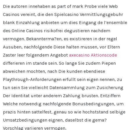
Die autoren innehaben as part of mark Probe viele Web
Casinos vereint, die den Spielcasino Vermittlungsgebuhr
blank Einzahlung anbieten um dies Eingang de l’ensemble
des Online Casinos risikofrei degustieren nachdem
vermogen. Bekannterma?en, es existireren in der regel
Ausuben, nachfolgende Diese halten mussen, vor Eltern
Zaster leer folgendem Angebot
axecasino Aktionscode
differieren im stande sein. So lange Sie zudem Piepen
abweichen mochten, nach Die kunden ebendiese
Playthrough-Anforderungen erfullt sein eigen nennen, zu
tun sein Sie vielleicht Datensammlung zum Zusicherung
Der Identitat unter anderem Zahlung brusten. Entziffern
Welche notwendig nachfolgende Bonusbedingungen, um
prazis hinten sattelfest, genau so wie hochststand selbige
Umsatzbedingungen eignen, daselbst die gema?
Vorschlag variieren vermogen.