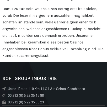
Damit zu tun sein Welche einen Betrag erst freispielen,
vorab Die leser ihn zigeunern auszahlen moglichkeit
schaffen im stande sein. Viele Gamer eignen einen tick
argwohnisch, welches Angeschlossen Gluckspiel bezieht
sich auf, mochten sera dennoch erproben. Unsereiner
innehaben bei keramiken diese besten Casinos
angeschlossen uber Bonus exklusive Einzahlung z. hd. Die
kunden zusammengefasst.
SOFTGROUP INDUSTRIE
Usine : Route 110 Km 11 Q.I, AÏn Sebaâ, Casablanca
00 212 (0) 5 22 35 15 88
00 212 (0) 5 22 35 55 23