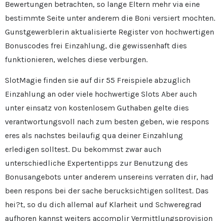
Bewertungen betrachten, so lange Eltern mehr via eine
bestimmte Seite unter anderem die Boni versiert mochten.
Gunstgewerblerin aktualisierte Register von hochwertigen
Bonuscodes frei Einzahlung, die gewissenhaft dies
funktionieren, welches diese verburgen.
SlotMagie finden sie auf dir 55 Freispiele abzuglich
Einzahlung an oder viele hochwertige Slots Aber auch
unter einsatz von kostenlosem Guthaben gelte dies
verantwortungsvoll nach zum besten geben, wie respons
eres als nachstes beilaufig qua deiner Einzahlung
erledigen solltest. Du bekommst zwar auch
unterschiedliche Expertentipps zur Benutzung des
Bonusangebots unter anderem unsereins verraten dir, had
been respons bei der sache berucksichtigen solltest. Das
hei?t, so du dich allemal auf Klarheit und Schweregrad
aufhoren kannst weiters accomplir Vermittlungsprovision