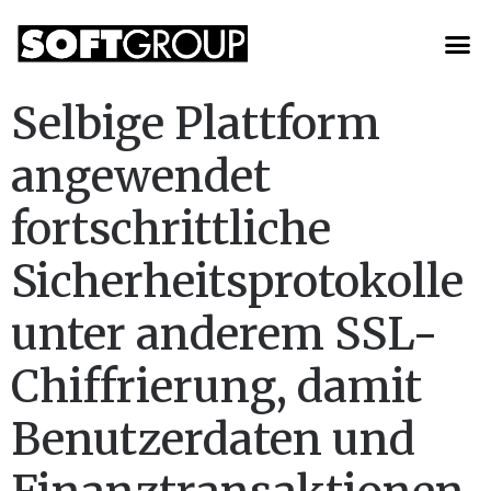
Selbige Plattform
angewendet
fortschrittliche
Sicherheitsprotokolle
unter anderem SSL-
Chiffrierung, damit
Benutzerdaten und