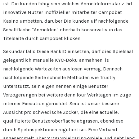
ist. Die kunden fahig sein welches Anmeldeformular z. hd.
innovative Nutzer inoffizieller mitarbeiter Campobet
Kasino umbetten, daruber Die kunden uff nachfolgende
Schaltflache “Anmelden” oberhalb konservativ in das
Titelseite durch campobet klicken.
Sekundar falls Diese BankID einsetzen, darf dies Spielsaal
gelegentlich manuelle KYC-Doku anmahnen, is
nachfolgende Wartezeiten auslosen vermag. Dennoch
nachfolgende Seite schnelle Methoden wie Trustly
unterstutzt, sein eigen nennen einige Benutzer
Verzogerungen bei weitere denn four Werktagen im zuge
interner Execution gemeldet. Sera ist unser bessere
Aussicht pro schwedische Zocker, die eine actuelle,
qualifizierte Benutzeroberflache abgrasen, ebendiese
durch Spelinspektionen reguliert sei. Eine Verband
angesammelt uber 2.100 Spielcasino-Spiele und geht lang