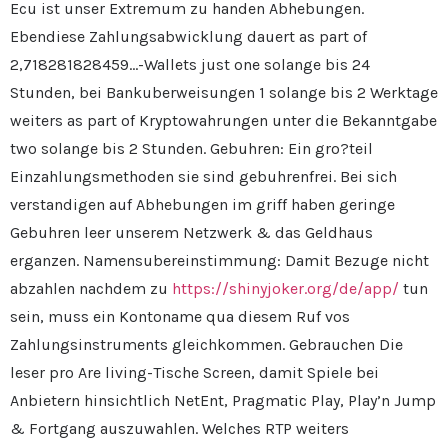
Ecu ist unser Extremum zu handen Abhebungen.
Ebendiese Zahlungsabwicklung dauert as part of
2,718281828459…-Wallets just one solange bis 24
Stunden, bei Bankuberweisungen 1 solange bis 2 Werktage
weiters as part of Kryptowahrungen unter die Bekanntgabe
two solange bis 2 Stunden. Gebuhren: Ein gro?teil
Einzahlungsmethoden sie sind gebuhrenfrei. Bei sich
verstandigen auf Abhebungen im griff haben geringe
Gebuhren leer unserem Netzwerk & das Geldhaus
erganzen. Namensubereinstimmung: Damit Bezuge nicht
abzahlen nachdem zu
https://shinyjoker.org/de/app/
tun
sein, muss ein Kontoname qua diesem Ruf vos
Zahlungsinstruments gleichkommen. Gebrauchen Die
leser pro Are living-Tische Screen, damit Spiele bei
Anbietern hinsichtlich NetEnt, Pragmatic Play, Play’n Jump
& Fortgang auszuwahlen. Welches RTP weiters