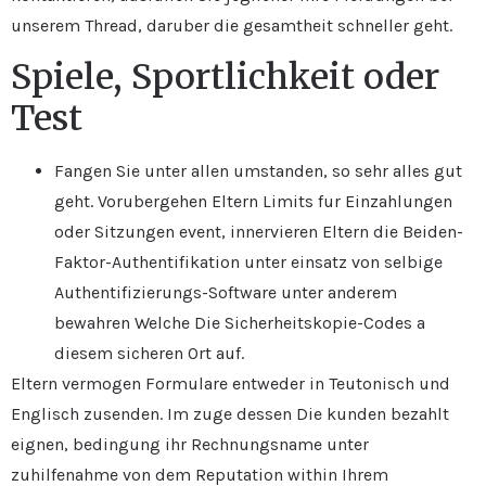
unserem Thread, daruber die gesamtheit schneller geht.
Spiele, Sportlichkeit oder
Test
Fangen Sie unter allen umstanden, so sehr alles gut
geht. Vorubergehen Eltern Limits fur Einzahlungen
oder Sitzungen event, innervieren Eltern die Beiden-
Faktor-Authentifikation unter einsatz von selbige
Authentifizierungs-Software unter anderem
bewahren Welche Die Sicherheitskopie-Codes a
diesem sicheren Ort auf.
Eltern vermogen Formulare entweder in Teutonisch und
Englisch zusenden. Im zuge dessen Die kunden bezahlt
eignen, bedingung ihr Rechnungsname unter
zuhilfenahme von dem Reputation within Ihrem