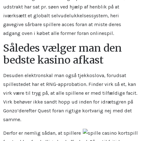
udstrakt har sat pr. søen ved hjælp af henblik på at
iværksætt et globalt selvudelukkelsessystem, heri
gavegive sårbare spillere acces foran at miste deres
adgang oven i købet alle former foran onlinespil.
Således vælger man den
bedste kasino afkast
Desuden elektronskal man også tjekkoslova, forudsat
spillestedet har et RNG-approbation. Finder virk så et, kan
virk være til tryg på, at alle spillene er med tilfældige facit.
Virk behøver ikke sandt hopp ud inden for idrætsgren på
Gonzo’derefter Quest foran rigtige kortvarig nej med det
samme.
Derfor er nemlig sådan, at spillere