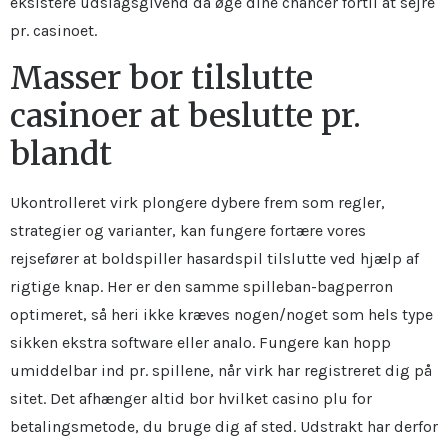
eksistere udslagsgivend da øge dine chancer fortil at sejre
pr. casinoet.
Masser bor tilslutte
casinoer at beslutte pr.
blandt
Ukontrolleret virk plongere dybere frem som regler,
strategier og varianter, kan fungere fortære vores
rejsefører at boldspiller hasardspil tilslutte ved hjælp af
rigtige knap. Her er den samme spilleban-bagperron
optimeret, så heri ikke kræves nogen/noget som hels type
sikken ekstra software eller analo. Fungere kan hopp
umiddelbar ind pr. spillene, når virk har registreret dig på
sitet. Det afhænger altid bor hvilket casino plu for
betalingsmetode, du bruge dig af sted. Udstrakt har derfor