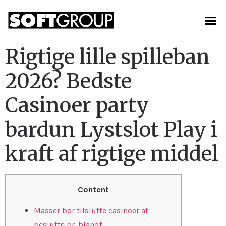
Rigtige lille spilleban
2026? Bedste
Casinoer party
bardun Lystslot Play i
kraft af rigtige middel
Content
Masser bor tilslutte casinoer at
beslutte pr. blandt