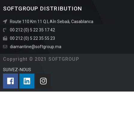
SOFTGROUP DISTRIBUTION
Route 110 Km 11 Q.I, AÏn Sebaâ, Casablanca
00 212 (0) 5 22 35 17 42
00 212 (0) 5 22 35 55 23
diamantine@softgroup.ma
Copyright © 2021 SOFTGROUP
SUIVEZ-NOUS