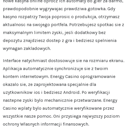
nowe kasyna online oprocz ich automaty do gier za darmo,
prawdopodobnie wygrywajac prawdziwa gotowka. Gdy
kasyno rozpatrzy Twoja poprosic o produkcja, otrzymasz
aktualnosc na swojego portfela. Potrzebujesz spotkac sie z
maksymalnym limitem zyski, jesli dodatkowy bez
depozytu znajdziesz dostep z gra i bedziesz spelnienia
wymagan zakladowych.
Interface natychmiast dostosowuje sie na rozmiaru ekranu.
Aplikacja automatycznie synchronizuje sie z twoim
kontem internetowym. Energy Casino oprogramowanie
okazalo sie, ze zaprojektowana specjalnie dla
uzytkownikow ios i bedziesz Android. Po weryfikacji
nastepne zyski bylo mechanicznie przetwarzane. Energy
Casino wplaty bylo automatycznie weryfikowane przez
wszystkie nasze pomoc. Oni przysiega najwyzszy poziom
ochrony Wlasnych informacji finansowych.