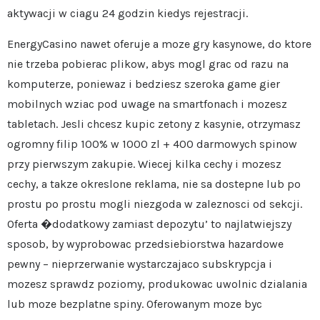
aktywacji w ciagu 24 godzin kiedys rejestracji.
EnergyCasino nawet oferuje a moze gry kasynowe, do ktore
nie trzeba pobierac plikow, abys mogl grac od razu na
komputerze, poniewaz i bedziesz szeroka game gier
mobilnych wziac pod uwage na smartfonach i mozesz
tabletach. Jesli chcesz kupic zetony z kasynie, otrzymasz
ogromny filip 100% w 1000 zl + 400 darmowych spinow
przy pierwszym zakupie. Wiecej kilka cechy i mozesz
cechy, a takze okreslone reklama, nie sa dostepne lub po
prostu po prostu mogli niezgoda w zaleznosci od sekcji.
Oferta �dodatkowy zamiast depozytu’ to najlatwiejszy
sposob, by wyprobowac przedsiebiorstwa hazardowe
pewny – nieprzerwanie wystarczajaco subskrypcja i
mozesz sprawdz poziomy, produkowac uwolnic dzialania
lub moze bezplatne spiny. Oferowanym moze byc