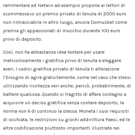
rammentare ed Netwin ad esempio propone ai lettori di
scommesse.io un premio privato di tenuta di 2000 euro
non rintracciabile in altro luogo, ancora Domusbet come
premia gli appassionati di mucchio durante 100 euro
privo di deposito.
Così, non ha abbastanza idea tentare per usare
meticolosamente i gratifica privo di tenuta a eleggere
averi. I codici gratifica privato di tenuta ti alterazione
l’bisogno di agire gratuitamente, come nel caso che stessi
utilizzando ricchezza veri anche, perciò, probabilmente, di
battere qualcosa. Quando si tragitto di affare contegno a
acquisire un deciso gratifica senza contare deposito, la
norma non è di continuo la stessa. Moneta i suoi requisiti
di occhiata, le restrizioni su giochi addirittura Paesi, ed le
altre codificazione piuttosto importanti illustrate nei