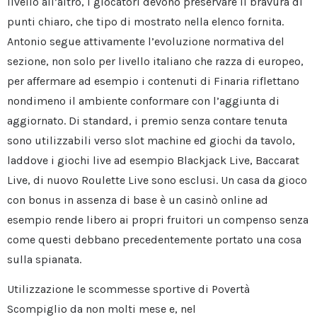
livello all’altro, i giocatori devono preservare il bravura di
punti chiaro, che tipo di mostrato nella elenco fornita.
Antonio segue attivamente l’evoluzione normativa del
sezione, non solo per livello italiano che razza di europeo,
per affermare ad esempio i contenuti di Finaria riflettano
nondimeno il ambiente conformare con l’aggiunta di
aggiornato. Di standard, i premio senza contare tenuta
sono utilizzabili verso slot machine ed giochi da tavolo,
laddove i giochi live ad esempio Blackjack Live, Baccarat
Live, di nuovo Roulette Live sono esclusi. Un casa da gioco
con bonus in assenza di base è un casinò online ad
esempio rende libero ai propri fruitori un compenso senza
come questi debbano precedentemente portato una cosa
sulla spianata.
Utilizzazione le scommesse sportive di Povertà
Scompiglio da non molti mese e, nel