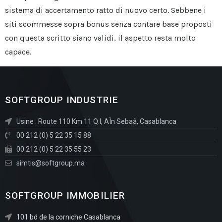
sistema di accertamento ratto di nuovo certo. Sebbene i
siti scommesse sopra bonus senza contare base proposti
con questa scritto siano validi, il aspetto resta molto
capace.
SOFTGROUP INDUSTRIE
Usine : Route 110 Km 11 Q.I, AÏn Sebaâ, Casablanca
00 212 (0) 5 22 35 15 88
00 212 (0) 5 22 35 55 23
simtis@softgroup.ma
SOFTGROUP IMMOBILIER
101 bd de la corniche Casablanca