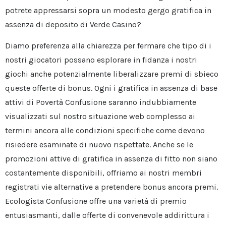
potrete appressarsi sopra un modesto gergo gratifica in
assenza di deposito di Verde Casino?
Diamo preferenza alla chiarezza per fermare che tipo di i
nostri giocatori possano esplorare in fidanza i nostri
giochi anche potenzialmente liberalizzare premi di sbieco
queste offerte di bonus. Ogni i gratifica in assenza di base
attivi di Povertà Confusione saranno indubbiamente
visualizzati sul nostro situazione web complesso ai
termini ancora alle condizioni specifiche come devono
risiedere esaminate di nuovo rispettate. Anche se le
promozioni attive di gratifica in assenza di fitto non siano
costantemente disponibili, offriamo ai nostri membri
registrati vie alternative a pretendere bonus ancora premi.
Ecologista Confusione offre una varietà di premio
entusiasmanti, dalle offerte di convenevole addirittura i