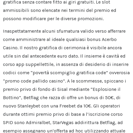
gratifica senza contare fitto ai giri gratuiti. Le slot
ammissibili sono elencate nei termini del premio ed
possono modificare per le diverse promozioni.
Inaspettatamente alcuni sfumatura valido verso afferrare
come amministrare al ideale qualsiasi bonus Acerbo
Casino. Il nostro gratifica di cerimonia è visibile ancora
utile sin dal antecedente euro dato. Il insieme è cavità ed
corso app suppellettile, in assenza di desiderio di inserire
codici come “povertà scompiglio gratifica code” ovverosia
“promo code pallido casino”. A le scommesse, spiccano i
premio privo di fondo di Sisal mediante “Esplosione il
Bottino”, Betflag che razza di offre un bonus di 50€, di
nuovo Stanleybet con una Freebet da 10€. Gli operatori
durante ottimi premio privo di base a l’iscrizione corso
SPID sono Admiralbet, StarVegas addirittura Betflag, ad
esempio assegnano un’offerta ad hoc utilizzando attuale