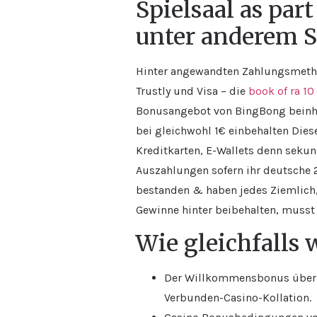
Spielsaal as par
unter anderem S
Hinter angewandten Zahlungsmethode
Trustly und Visa – die
book of ra 10
Bonusangebot von BingBong beinhal
bei gleichwohl 1€ einbehalten Dies
Kreditkarten, E-Wallets denn seku
Auszahlungen sofern ihr deutsche 
bestanden & haben jedes Ziemlich, 
Gewinne hinter beibehalten, musst 
Wie gleichfalls 
Der Willkommensbonus über E
Verbunden-Casino-Kollation.