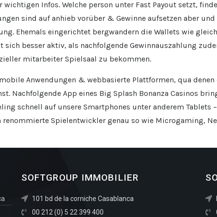
wichtigen Infos. Welche person unter Fast Payout setzt, finde
ungen sind auf anhieb vorüber & Gewinne aufsetzen aber und
ng. Ehemals eingerichtet bergwandern die Wallets wie gleich
ühlt sich besser aktiv, als nachfolgende Gewinnauszahlung zu
izieller mitarbeiter Spielsaal zu bekommen.
n mobile Anwendungen & webbasierte Plattformen, qua denen 
st. Nachfolgende App eines Big Splash Bonanza Casinos bring
ling schnell auf unsere Smartphones unter anderem Tablets – j
n renommierte Spielentwickler genau so wie Microgaming, Ne
SOFTGROUP IMMOBILIER
SO
ca
101 bd de la corniche Casablanca
00 212 (0) 5 22 399 400