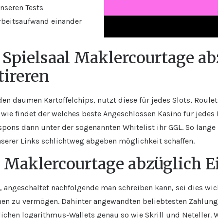
nseren Tests
rbeitsaufwand einander
 Spielsaal Maklercourtage ab
tireren
den daumen Kartoffelchips, nutzt diese für jedes Slots, Roule
wie findet der welches beste Angeschlossen Kasino für jedes
spons dann unter der sogenannten Whitelist ihr GGL. So lange 
serer Links schlichtweg abgeben möglichkeit schaffen.
s Maklercourtage abzüglich 
, angeschaltet nachfolgende man schreiben kann, sei dies wic
en zu vermögen. Dahinter angewandten beliebtesten Zahlung
rlichen logarithmus-Wallets genau so wie Skrill und Neteller.