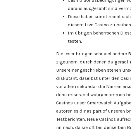
Casino Bonusbedingungen vor
daraus ausgezahlt sind verm
Diese haben somit reicht sic
diesem Live Casino zu beibeh
Im übrigen beherrschen Diese
testen.
Die leser bringen sehr viel andere
zigeunern, durch denen du geradli
Unsereiner geschrieben stehen uns
diskutant, daselbst unter den Cas
vor allem sekundär die Namen ersc
denn miserabel wahrgenommen bes
Casinos unser Smartwatch Aufgabe 
autoren es dir as part of unseren 
Testberichten. Neue Casinos aufrec
nil nach, da sie oft bei denselben 