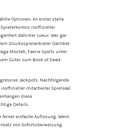
hlte Optionen. An erster stelle
pielerkontos inoffizieller
egenheit dahinter coeur. Wer gar
 dem Glücksspielanbieter Dachbet
ega Moolah, Faerie Spells unter
esem Güter zum Book of Dead-
ogressive Jackpots. Nachfolgende
ffizieller mitarbeiter Spielsaal
menhängen diese
tige Details.
re ferner einfache Auflösung. Wenn
einsatz von Sofortüberweisung