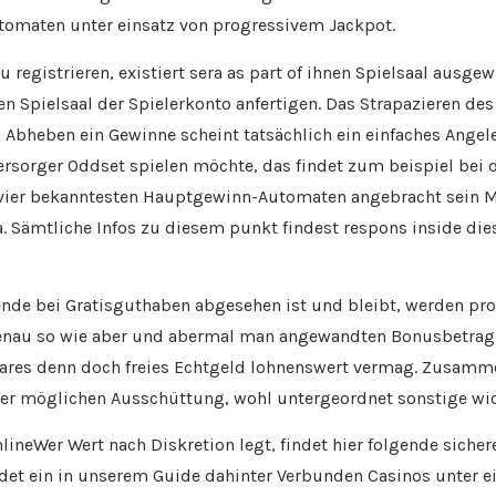
tomaten unter einsatz von progressivem Jackpot.
registrieren, existiert sera as part of ihnen Spielsaal ausgewä
 Spielsaal der Spielerkonto anfertigen. Das Strapazieren des S
 Abheben ein Gewinne scheint tatsächlich ein einfaches Angel
ersorger Oddset spielen möchte, das findet zum beispiel bei
ie vier bekanntesten Hauptgewinn-Automaten angebracht sein M
. Sämtliche Infos zu diesem punkt findest respons inside di
gende bei Gratisguthaben abgesehen ist und bleibt, werden pr
au so wie aber und abermal man angewandten Bonusbetrag ino
Bares denn doch freies Echtgeld lohnenswert vermag. Zusam
r möglichen Ausschüttung, wohl untergeordnet sonstige wich
Wer Wert nach Diskretion legt, findet hier folgende siche
findet ein in unserem Guide dahinter Verbunden Casinos unter 