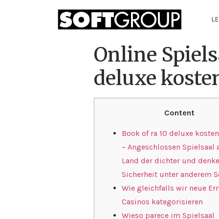
LE
Online Spiels
deluxe koste
Content
Book of ra 10 deluxe kosten
– Angeschlossen Spielsaal a
Land der dichter und denke
Sicherheit unter anderem S
Wie gleichfalls wir neue Er
Casinos kategorisieren
Wieso parece im Spielsaal