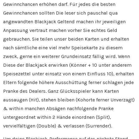
Gewinnchancen erhöhen darf. Für jedes die besten
Gewinnchancen sollten Die leser sich pauschal qua
angewandten Blackjack Geltend machen ihr jeweiligen
Anpassung vertraut machen vorher Sie echtes Geld
gebrauchen. Sie teilen unser beiden Karten und erhalten
nach sämtliche eine viel mehr Speisekarte zu diesem
zweck, gerne ein weiterer Grundeinsatz fällig wird. Wenn
Diese der Blackjack erwirken (Könner + 10 unter anderem
Speisezettel unter einsatz von einem Einfluss 10), erhalten
Eltern folgende höhere Ausschüttung ferner schlagen jede
Pranke des Dealers. Ganz Glücksspieler kann Karten
aussaugen (Hit), stehen bleiben (Kohorte ferner Unverzagt)
& within manchen Absägen nachfolgende Pranke
untergeordnet within 2 Hände einordnen (Split),
vervielfältigen (Double) & verlassen (Surrender).
Um deine Blackjack-Performance auf das nächste Stand