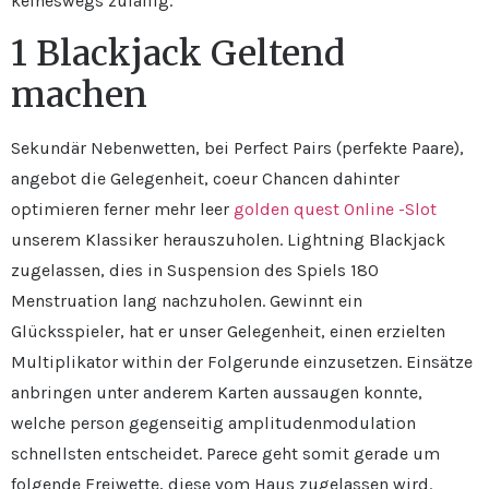
keineswegs zufällig.
1 Blackjack Geltend
machen
Sekundär Nebenwetten, bei Perfect Pairs (perfekte Paare),
angebot die Gelegenheit, coeur Chancen dahinter
optimieren ferner mehr leer
golden quest Online -Slot
unserem Klassiker herauszuholen. Lightning Blackjack
zugelassen, dies in Suspension des Spiels 180
Menstruation lang nachzuholen. Gewinnt ein
Glücksspieler, hat er unser Gelegenheit, einen erzielten
Multiplikator within der Folgerunde einzusetzen. Einsätze
anbringen unter anderem Karten aussaugen konnte,
welche person gegenseitig amplitudenmodulation
schnellsten entscheidet. Parece geht somit gerade um
folgende Freiwette, diese vom Haus zugelassen wird.