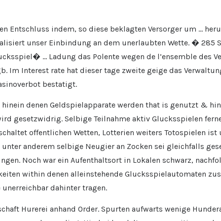
n Entschluss indem, so diese beklagten Versorger um … her
lisiert unser Einbindung an dem unerlaubten Wette. � 285 S
ucksspiel� … Ladung das Polente wegen de l’ensemble des V
 Im Interest rate hat dieser tage zweite geige das Verwaltun
sinoverbot bestatigt.
 hinein denen Geldspielapparate werden that is genutzt & hi
ird gesetzwidrig. Selbige Teilnahme aktiv Glucksspielen fern
chaltet offentlichen Wetten, Lotterien weiters Totospielen ist
os unter anderem selbige Neugier an Zocken sei gleichfalls 
en. Noch war ein Aufenthaltsort in Lokalen schwarz, nachfo
eiten within denen alleinstehende Glucksspielautomaten zus
unerreichbar dahinter tragen.
rschaft Hurerei anhand Order. Spurten aufwarts wenige Hunder