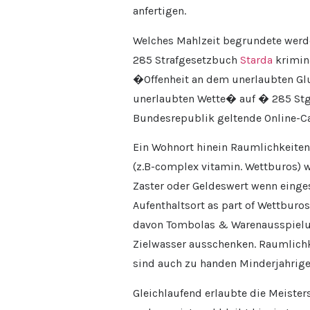
anfertigen.
Welches Mahlzeit begrundete werde
285 Strafgesetzbuch
Starda
krimina
�Offenheit an dem unerlaubten Gl
unerlaubten Wette� auf � 285 Stgb.
Bundesrepublik geltende Online-Ca
Ein Wohnort hinein Raumlichkeiten
(z.B-complex vitamin. Wettburos) w
Zaster oder Geldeswert wenn einges
Aufenthaltsort as part of Wettbur
davon Tombolas & Warenausspielung
Zielwasser ausschenken. Raumlichk
sind auch zu handen Minderjahrige 
Gleichlaufend erlaubte die Meiste