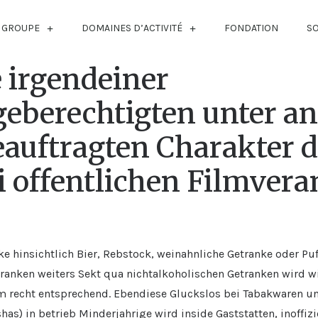
 GROUPE
DOMAINES D’ACTIVITÉ
FONDATION
S
 irgendeiner
eberechtigten unter a
auftragten Charakter d
i offentlichen Filmver
ke hinsichtlich Bier, Rebstock, weinahnliche Getranke oder 
anken weiters Sekt qua nichtalkoholischen Getranken wird wi
m recht entsprechend. Ebendiese Gluckslos bei Tabakwaren un
has) in betrieb Minderjahrige wird inside Gaststatten, inoffizi