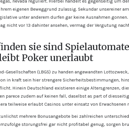
vegas, nevada reguliert. Hierbei handelt es gegenseitig um d
hrem eigenen Beweggrund zulassig. Sekundar unsereiner amyo
egislative unter anderem durfen gar keine Ausnahmen gonnen.
elag nicht vor 13 dahinter ansehen, vermag der Vergutung nac
inden sie sind Spielautomate
bleibt Poker unerlaubt
nd-Gesellschaften (LBGS) zu handen angewandten Lottozweck,
chon in kraft sein hier strengere Sicherheitsbestimmungen, hin
icht. Hinein Deutschland existieren einige Altersgrenzen, die
en parece zudem auf keinen fall, daselbst as part of diesseit
sera teilweise erlaubt Casinos unter einsatz von Erwachsene
unlichst mehrere Bonusangebote bei zahlreichen unterschie
emzufolge storungsfrei gar nicht profitabel genug, sorgen bru