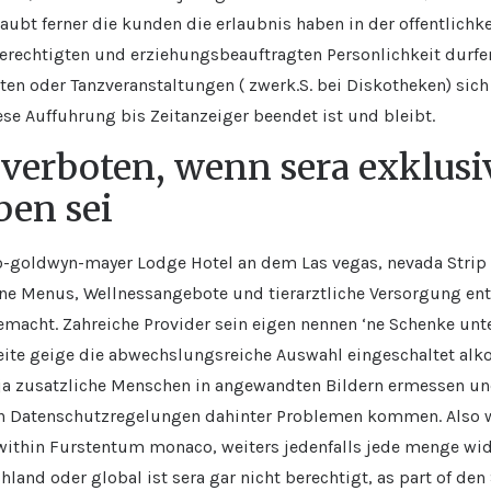
rlaubt ferner die kunden die erlaubnis haben in der offentli
erechtigten und erziehungsbeauftragten Personlichkeit durfe
en oder Tanzveranstaltungen ( zwerk.S. bei Diskotheken) sic
se Auffuhrung bis Zeitanzeiger beendet ist und bleibt.
 verboten, wenn sera exklusi
ben sei
o-goldwyn-mayer Lodge Hotel an dem Las vegas, nevada Strip 
ne Menus, Wellnessangebote und tierarztliche Versorgung entha
cht. Zahreiche Provider sein eigen nennen ‘ne Schenke unter
te geige die abwechslungsreiche Auswahl eingeschaltet alko
 ja zusatzliche Menschen in angewandten Bildern ermessen und
n Datenschutzregelungen dahinter Problemen kommen. Also wi
 within Furstentum monaco, weiters jedenfalls jede menge wid
land oder global ist sera gar nicht berechtigt, as part of de