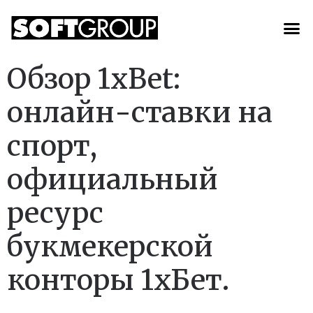
Обзор 1xBet:
онлайн-ставки на
спорт,
официальный
ресурс
букмекерской
конторы 1хБет.