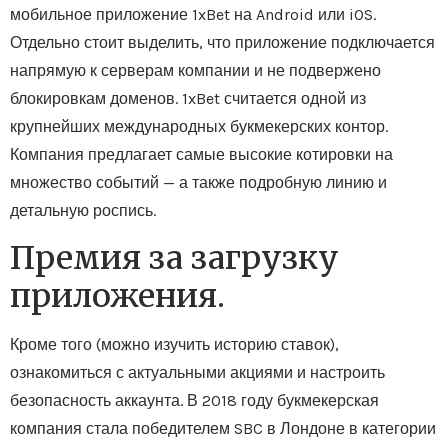
мобильное приложение 1xBet на Android или iOS.
Отдельно стоит выделить, что приложение подключается
напрямую к серверам компании и не подвержено
блокировкам доменов. 1xBet считается одной из
крупнейших международных букмекерских контор.
Компания предлагает самые высокие котировки на
множество событий — а также подробную линию и
детальную роспись.
Премия за загрузку
приложения.
Кроме того (можно изучить историю ставок),
ознакомиться с актуальными акциями и настроить
безопасность аккаунта. В 2018 году букмекерская
компания стала победителем SBC в Лондоне в категории