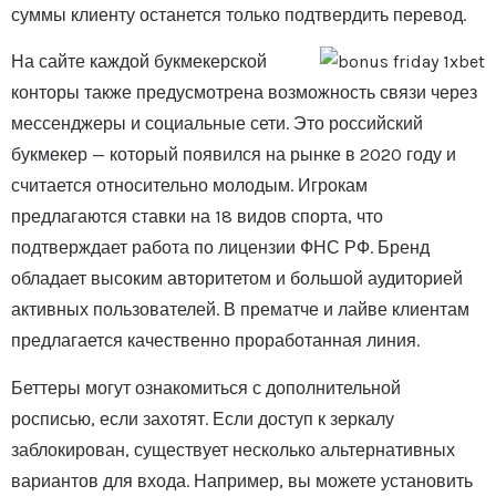
суммы клиенту останется только подтвердить перевод.
На сайте каждой букмекерской
конторы также предусмотрена возможность связи через
мессенджеры и социальные сети. Это российский
букмекер — который появился на рынке в 2020 году и
считается относительно молодым. Игрокам
предлагаются ставки на 18 видов спорта, что
подтверждает работа по лицензии ФНС РФ. Бренд
обладает высоким авторитетом и большой аудиторией
активных пользователей. В прематче и лайве клиентам
предлагается качественно проработанная линия.
Беттеры могут ознакомиться с дополнительной
росписью, если захотят. Если доступ к зеркалу
заблокирован, существует несколько альтернативных
вариантов для входа. Например, вы можете установить