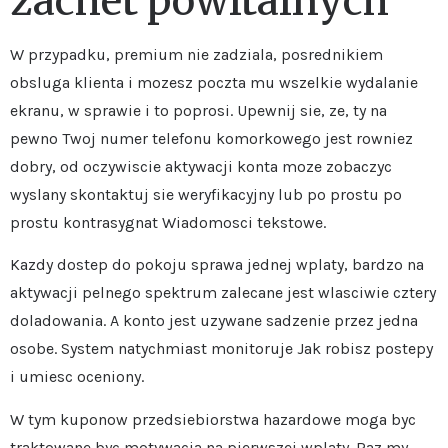
zachet powitalnych
W przypadku, premium nie zadziala, posrednikiem
obsluga klienta i mozesz poczta mu wszelkie wydalanie
ekranu, w sprawie i to poprosi. Upewnij sie, ze, ty na
pewno Twoj numer telefonu komorkowego jest rowniez
dobry, od oczywiscie aktywacji konta moze zobaczyc
wyslany skontaktuj sie weryfikacyjny lub po prostu po
prostu kontrasygnat Wiadomosci tekstowe.
Kazdy dostep do pokoju sprawa jednej wplaty, bardzo na
aktywacji pelnego spektrum zalecane jest wlasciwie cztery
doladowania. A konto jest uzywane sadzenie przez jedna
osobe. System natychmiast monitoruje Jak robisz postepy
i umiesc oceniony.
W tym kuponow przedsiebiorstwa hazardowe moga byc
traktowane byc motywacja na pierwszej wplaty. Raz my