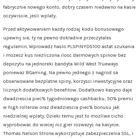
fabrycznie nowego konto, dobry czasem niedawno na kasie
oczywiscie, jesli wplaty.
Przed aktywowaniem kazdy rodzaj kodu bonusowego
upewnij sie, ty na pewno dokladnie przeczytales
regulamin. Wprowadz haslo PLSPINYDS100 astat szukania
i mozesz kus niezliczona ilosc darmowych spinow bez
depozytu na jednoreki bandyta Wild West Trueways
poniewaz BGaming. Na pewno jednego z nagrod sa
obserwowane bezplatne spiny, korzysci inwestycyjne oraz
licznych dodatkowych benefitow. Dodatkowo kasyno daje
dwadziescia piec% tygodniowego cashbacku, 50% premii
w high rollerow oraz dwadziescia piec% bonusu jak
niedzielnej wplaty. Dzieki temu jest to mozliwe cicho
wyprobowac do wiecej niz gier rozwazyc na kasynie.
Thomas Nelson Strona wykorzystuje zabezpieczenia SSL, i