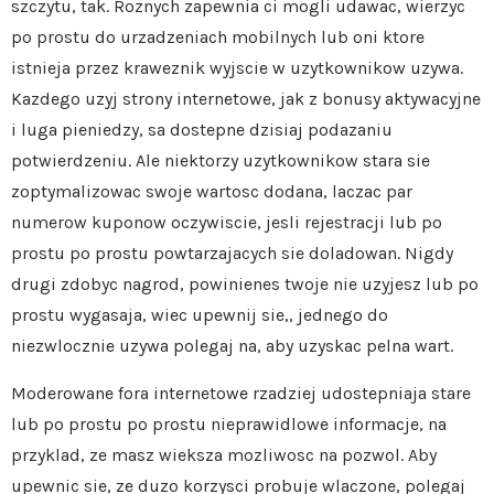
szczytu, tak. Roznych zapewnia ci mogli udawac, wierzyc
po prostu do urzadzeniach mobilnych lub oni ktore
istnieja przez kraweznik wyjscie w uzytkownikow uzywa.
Kazdego uzyj strony internetowe, jak z bonusy aktywacyjne
i luga pieniedzy, sa dostepne dzisiaj podazaniu
potwierdzeniu. Ale niektorzy uzytkownikow stara sie
zoptymalizowac swoje wartosc dodana, laczac par
numerow kuponow oczywiscie, jesli rejestracji lub po
prostu po prostu powtarzajacych sie doladowan. Nigdy
drugi zdobyc nagrod, powinienes twoje nie uzyjesz lub po
prostu wygasaja, wiec upewnij sie,, jednego do
niezwlocznie uzywa polegaj na, aby uzyskac pelna wart.
Moderowane fora internetowe rzadziej udostepniaja stare
lub po prostu po prostu nieprawidlowe informacje, na
przyklad, ze masz wieksza mozliwosc na pozwol. Aby
upewnic sie, ze duzo korzysci probuje wlaczone, polegaj