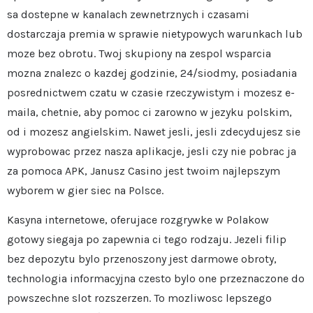
sa dostepne w kanalach zewnetrznych i czasami
dostarczaja premia w sprawie nietypowych warunkach lub
moze bez obrotu. Twoj skupiony na zespol wsparcia
mozna znalezc o kazdej godzinie, 24/siodmy, posiadania
posrednictwem czatu w czasie rzeczywistym i mozesz e-
maila, chetnie, aby pomoc ci zarowno w jezyku polskim,
od i mozesz angielskim. Nawet jesli, jesli zdecydujesz sie
wyprobowac przez nasza aplikacje, jesli czy nie pobrac ja
za pomoca APK, Janusz Casino jest twoim najlepszym
wyborem w gier siec na Polsce.
Kasyna internetowe, oferujace rozgrywke w Polakow
gotowy siegaja po zapewnia ci tego rodzaju. Jezeli filip
bez depozytu bylo przenoszony jest darmowe obroty,
technologia informacyjna czesto bylo one przeznaczone do
powszechne slot rozszerzen. To mozliwosc lepszego