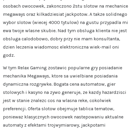
osobach owocowek, zakonczono 2stu slotow na mechanice
megaways oraz kilkadziesiat jackpotow. A takze solidnego
wybor slotow (wiecej 4000 tytulow) na gustu przypadla mi
ewa twoje wlasne skubie. Nad tym obsluga klienta nie jest
obsluga calodobowo, dobry przy nie mam konsultanta,
dzien leczenia wiadomosc elektroniczna wiek-mail oni
godz.
W tym Relax Gaming zostawic popularne gry posiadanie
mechanika Megaways, ktore sa uwielbiane posiadania
dynamiczna rozgrywke. Bogata cena automatow, gier
stolowych i kasyno na zywo generuje, ze kazdy hazardzisci
jest w stanie znalezc cos na wlasna reke, cokolwiek
preferencji. Oferta slotow obejmuje tablica tematow,
poniewaz klasycznych owocowek nastepowaniu aktualne
automaty z efektami trojwymiarowy, jackpotami