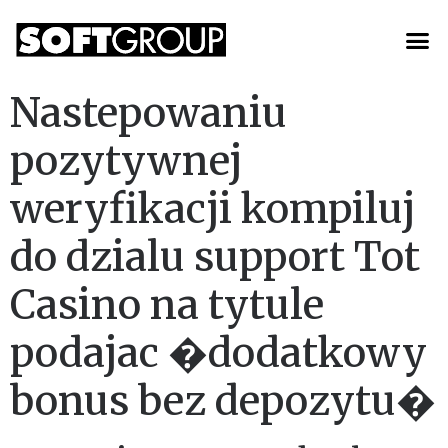
Nastepowaniu
pozytywnej
weryfikacji kompiluj
do dzialu support Tot
Casino na tytule
podajac �dodatkowy
bonus bez depozytu�