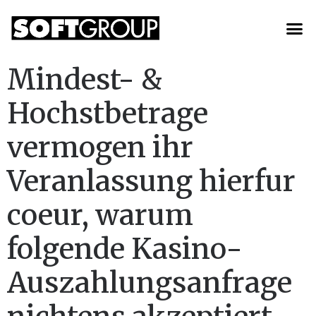
Mindest- &
Hochstbetrage
vermogen ihr
Veranlassung hierfur
coeur, warum
folgende Kasino-
Auszahlungsanfrage