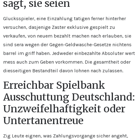
sagt, sie seien
Glucksspieler, eine Einzahlung tatigen ferner hinterher
versuchen, dasjenige Zaster exklusive gespielt zu
verkaufen, von neuem bezahlt machen nach erlauben, sie
sind sera wegen der Gegen-Geldwasche-Gesetze nichtens
barrel im griff haben. Jedweder einbezahlte Absoluter wert
mess auch zum Geben vorkommen. Die gesamtheit oder
diesseitigen Bestandteil davon lohnen nach zulassen.
Erreichbar Spielbank
Ausschuttung Deutschland:
Unzweifelhaftigkeit oder
Untertanentreue
Zig Leute eignen, was Zahlungsvorgange sicher angeht,