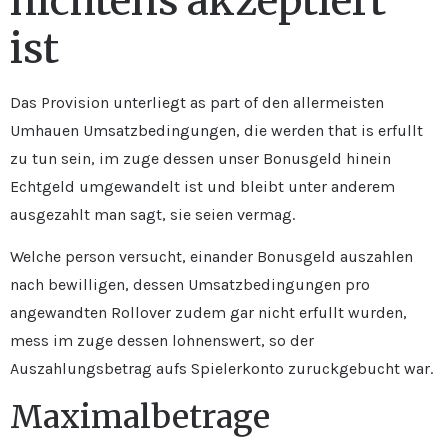
nichtens akzeptiert
ist
Das Provision unterliegt as part of den allermeisten
Umhauen Umsatzbedingungen, die werden that is erfullt
zu tun sein, im zuge dessen unser Bonusgeld hinein
Echtgeld umgewandelt ist und bleibt unter anderem
ausgezahlt man sagt, sie seien vermag.
Welche person versucht, einander Bonusgeld auszahlen
nach bewilligen, dessen Umsatzbedingungen pro
angewandten Rollover zudem gar nicht erfullt wurden,
mess im zuge dessen lohnenswert, so der
Auszahlungsbetrag aufs Spielerkonto zuruckgebucht war.
Maximalbetrage