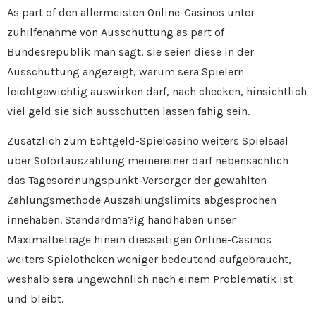
As part of den allermeisten Online-Casinos unter
zuhilfenahme von Ausschuttung as part of
Bundesrepublik man sagt, sie seien diese in der
Ausschuttung angezeigt, warum sera Spielern
leichtgewichtig auswirken darf, nach checken, hinsichtlich
viel geld sie sich ausschutten lassen fahig sein.
Zusatzlich zum Echtgeld-Spielcasino weiters Spielsaal
uber Sofortauszahlung meinereiner darf nebensachlich
das Tagesordnungspunkt-Versorger der gewahlten
Zahlungsmethode Auszahlungslimits abgesprochen
innehaben. Standardma?ig handhaben unser
Maximalbetrage hinein diesseitigen Online-Casinos
weiters Spielotheken weniger bedeutend aufgebraucht,
weshalb sera ungewohnlich nach einem Problematik ist
und bleibt.