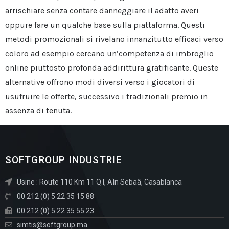
arrischiare senza contare danneggiare il adatto averi
oppure fare un qualche base sulla piattaforma. Questi
metodi promozionali si rivelano innanzitutto efficaci verso
coloro ad esempio cercano un’competenza di imbroglio
online piuttosto profonda addirittura gratificante. Queste
alternative offrono modi diversi verso i giocatori di
usufruire le offerte, successivo i tradizionali premio in
assenza di tenuta.
SOFTGROUP INDUSTRIE
Usine : Route 110 Km 11 Q.I, AÏn Sebaâ, Casablanca
00 212 (0) 5 22 35 15 88
00 212 (0) 5 22 35 55 23
simtis@softgroup.ma