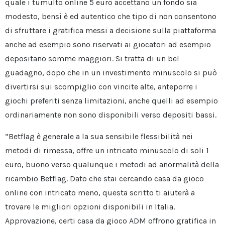
quale i tumulto online 5 euro accettano un fondo sia
modesto, bensì è ed autentico che tipo di non consentono
di sfruttare i gratifica messi a decisione sulla piattaforma
anche ad esempio sono riservati ai giocatori ad esempio
depositano somme maggiori. Si tratta di un bel
guadagno, dopo che in un investimento minuscolo si può
divertirsi sui scompiglio con vincite alte, anteporre i
giochi preferiti senza limitazioni, anche quelli ad esempio
ordinariamente non sono disponibili verso depositi bassi.
“Betflag è generale a la sua sensibile flessibilità nei
metodi di rimessa, offre un intricato minuscolo di soli 1
euro, buono verso qualunque i metodi ad anormalità della
ricambio Betflag. Dato che stai cercando casa da gioco
online con intricato meno, questa scritto ti aiuterà a
trovare le migliori opzioni disponibili in Italia.
Approvazione, certi casa da gioco ADM offrono gratifica in