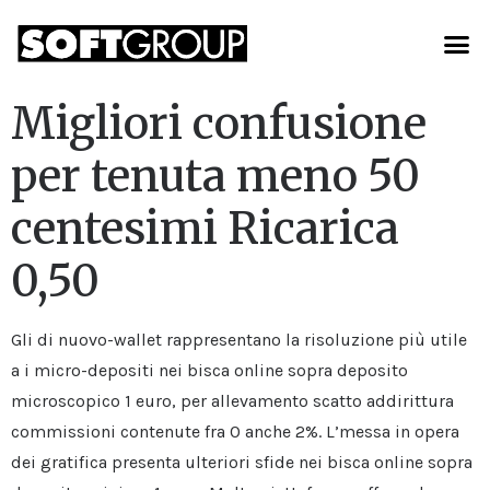
Migliori confusione
per tenuta meno 50
centesimi Ricarica
0,50
Gli di nuovo-wallet rappresentano la risoluzione più utile
a i micro-depositi nei bisca online sopra deposito
microscopico 1 euro, per allevamento scatto addirittura
commissioni contenute fra 0 anche 2%. L’messa in opera
dei gratifica presenta ulteriori sfide nei bisca online sopra