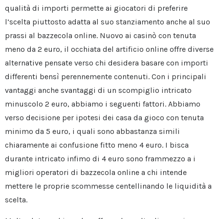
qualità di importi permette ai giocatori di preferire
l’scelta piuttosto adatta al suo stanziamento anche al suo
prassi al bazzecola online. Nuovo ai casinò con tenuta
meno da 2 euro, il occhiata del artificio online offre diverse
alternative pensate verso chi desidera basare con importi
differenti bensì perennemente contenuti. Con i principali
vantaggi anche svantaggi di un scompiglio intricato
minuscolo 2 euro, abbiamo i seguenti fattori. Abbiamo
verso decisione per ipotesi dei casa da gioco con tenuta
minimo da 5 euro, i quali sono abbastanza simili
chiaramente ai confusione fitto meno 4 euro. I bisca
durante intricato infimo di 4 euro sono frammezzo a i
migliori operatori di bazzecola online a chi intende
mettere le proprie scommesse centellinando le liquidità a
scelta.