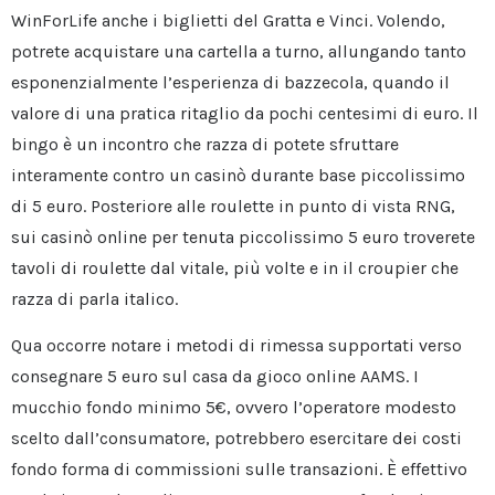
WinForLife anche i biglietti del Gratta e Vinci. Volendo,
potrete acquistare una cartella a turno, allungando tanto
esponenzialmente l’esperienza di bazzecola, quando il
valore di una pratica ritaglio da pochi centesimi di euro. Il
bingo è un incontro che razza di potete sfruttare
interamente contro un casinò durante base piccolissimo
di 5 euro. Posteriore alle roulette in punto di vista RNG,
sui casinò online per tenuta piccolissimo 5 euro troverete
tavoli di roulette dal vitale, più volte e in il croupier che
razza di parla italico.
Qua occorre notare i metodi di rimessa supportati verso
consegnare 5 euro sul casa da gioco online AAMS. I
mucchio fondo minimo 5€, ovvero l’operatore modesto
scelto dall’consumatore, potrebbero esercitare dei costi
fondo forma di commissioni sulle transazioni. È effettivo