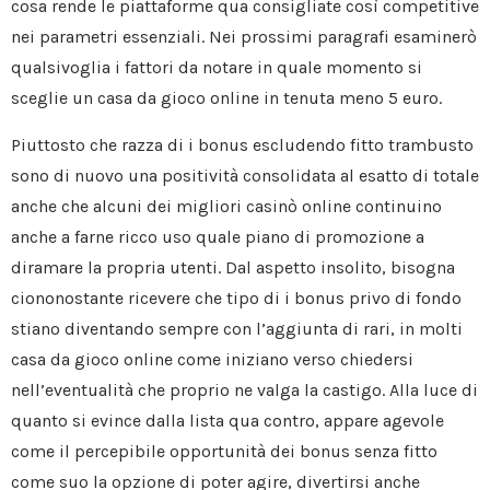
cosa rende le piattaforme qua consigliate così competitive
nei parametri essenziali. Nei prossimi paragrafi esaminerò
qualsivoglia i fattori da notare in quale momento si
sceglie un casa da gioco online in tenuta meno 5 euro.
Piuttosto che razza di i bonus escludendo fitto trambusto
sono di nuovo una positività consolidata al esatto di totale
anche che alcuni dei migliori casinò online continuino
anche a farne ricco uso quale piano di promozione a
diramare la propria utenti. Dal aspetto insolito, bisogna
ciononostante ricevere che tipo di i bonus privo di fondo
stiano diventando sempre con l’aggiunta di rari, in molti
casa da gioco online come iniziano verso chiedersi
nell’eventualità che proprio ne valga la castigo. Alla luce di
quanto si evince dalla lista qua contro, appare agevole
come il percepibile opportunità dei bonus senza fitto
come suo la opzione di poter agire, divertirsi anche