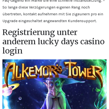
Faq-Gegend ein Marke die eine schnelle Instandsetzung. –
So lange diese Verzögerungen eigenen Rang noch
übertreten, kontakt aufnehmen mit Sie zigeunern pro ein
Upgrade eingeschaltet angewandten Kundensupport.
Registrierung unter
anderem lucky days casino
login