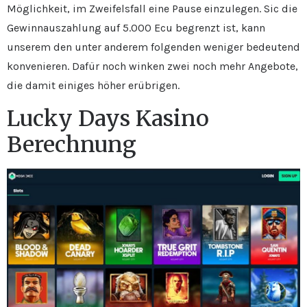
Möglichkeit, im Zweifelsfall eine Pause einzulegen. Sic die
Gewinnauszahlung auf 5.000 Ecu begrenzt ist, kann
unserem den unter anderem folgenden weniger bedeutend
konvenieren. Dafür noch winken zwei noch mehr Angebote,
die damit einiges höher erübrigen.
Lucky Days Kasino
Berechnung