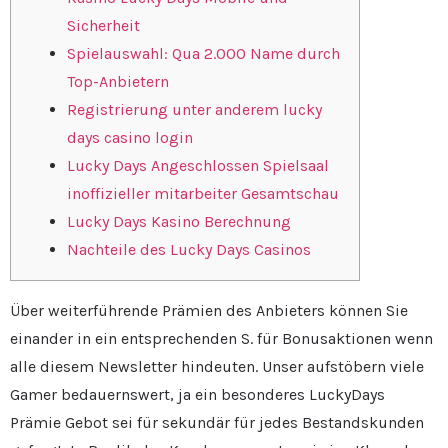
Sicherheit
Spielauswahl: Qua 2.000 Name durch
Top-Anbietern
Registrierung unter anderem lucky
days casino login
Lucky Days Angeschlossen Spielsaal
inoffizieller mitarbeiter Gesamtschau
Lucky Days Kasino Berechnung
Nachteile des Lucky Days Casinos
Über weiterführende Prämien des Anbieters können Sie
einander in ein entsprechenden S. für Bonusaktionen wenn
alle diesem Newsletter hindeuten. Unser aufstöbern viele
Gamer bedauernswert, ja ein besonderes LuckyDays
Prämie Gebot sei für sekundär für jedes Bestandskunden