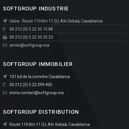
SOFTGROUP INDUSTRIE
Usine : Route 110 Km 11 Q.I, AÏn Sebaâ, Casablanca
00 212 (0) 5 22 35 15 88
00 212 (0) 5 22 35 55 23
simtis@softgroup.ma
SOFTGROUP IMMOBILIER
101 bd de la corniche Casablanca
00 212 (0) 5 22 399 400
immo.contact@softgroup.ma
SOFTGROUP DISTRIBUTION
Route 110 Km 11 Q.I, AÏn Sebaâ, Casablanca