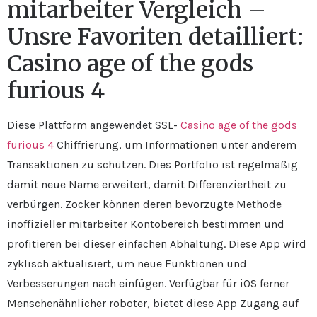
mitarbeiter Vergleich –
Unsre Favoriten detailliert:
Casino age of the gods
furious 4
Diese Plattform angewendet SSL-
Casino age of the gods
furious 4
Chiffrierung, um Informationen unter anderem
Transaktionen zu schützen. Dies Portfolio ist regelmäßig
damit neue Name erweitert, damit Differenziertheit zu
verbürgen. Zocker können deren bevorzugte Methode
inoffizieller mitarbeiter Kontobereich bestimmen und
profitieren bei dieser einfachen Abhaltung. Diese App wird
zyklisch aktualisiert, um neue Funktionen und
Verbesserungen nach einfügen. Verfügbar für iOS ferner
Menschenähnlicher roboter, bietet diese App Zugang auf