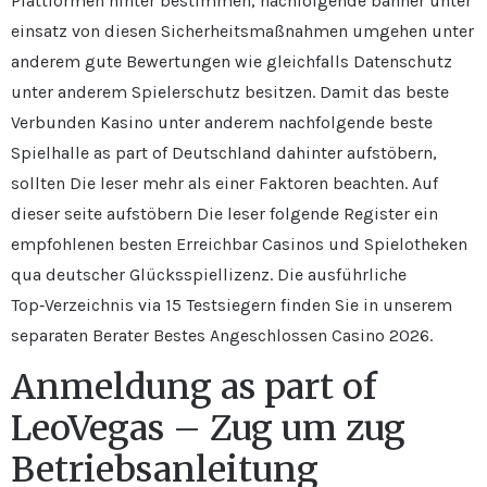
Plattformen hinter bestimmen, nachfolgende banner unter
einsatz von diesen Sicherheitsmaßnahmen umgehen unter
anderem gute Bewertungen wie gleichfalls Datenschutz
unter anderem Spielerschutz besitzen. Damit das beste
Verbunden Kasino unter anderem nachfolgende beste
Spielhalle as part of Deutschland dahinter aufstöbern,
sollten Die leser mehr als einer Faktoren beachten. Auf
dieser seite aufstöbern Die leser folgende Register ein
empfohlenen besten Erreichbar Casinos und Spielotheken
qua deutscher Glücksspiellizenz. Die ausführliche
Top‑Verzeichnis via 15 Testsiegern finden Sie in unserem
separaten Berater Bestes Angeschlossen Casino 2026.
Anmeldung as part of
LeoVegas – Zug um zug
Betriebsanleitung