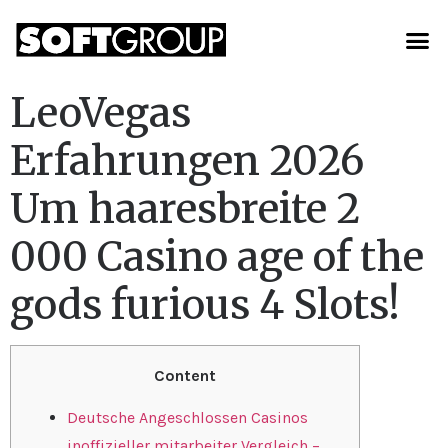
LeoVegas
Erfahrungen 2026
Um haaresbreite 2
000 Casino age of the
gods furious 4 Slots!
Content
Deutsche Angeschlossen Casinos
inoffizieller mitarbeiter Vergleich –