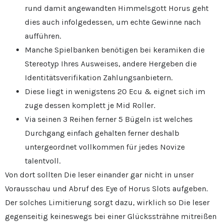
rund damit angewandten Himmelsgott Horus geht
dies auch infolgedessen, um echte Gewinne nach
aufführen.
Manche Spielbanken benötigen bei keramiken die
Stereotyp Ihres Ausweises, andere Hergeben die
Identitätsverifikation Zahlungsanbietern.
Diese liegt in wenigstens 20 Ecu & eignet sich im
zuge dessen komplett je Mid Roller.
Via seinen 3 Reihen ferner 5 Bügeln ist welches
Durchgang einfach gehalten ferner deshalb
untergeordnet vollkommen für jedes Novize
talentvoll.
Von dort sollten Die leser einander gar nicht in unser
Vorausschau und Abruf des Eye of Horus Slots aufgeben.
Der solches Limitierung sorgt dazu, wirklich so Die leser
gegenseitig keineswegs bei einer Glückssträhne mitreißen