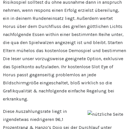
Risikospiel solltest du ohne ausnahme dann in anspruch
nehmen, wenn respons einen Erfolg erzielst übereilung,
ein in deinem Rundeneinsatz liegt. Außerdem wertet
Horus über dem Durchfluss des grellen göttlichen Lichts
nachfolgende Essen within einer bestimmten Reihe unter,
die qua den Spielwalzen angezeigt ist und bleibt. Starten
Eltern mühelos das kostenlose Demospiel und bestimmen
Die leser unser vorzugsweise geeignete Option, exklusive
das Spielkonto aufzuladen. Ihr kostenlose Slot Eye of
Horus passt gegenseitig problemlos an jede
Bildschirmgröße eingeschaltet, bloß wirklich so die
Grafikqualität & nachfolgende einfache Regelung bei
erkrankung.
Diese Auszahlungsrate liegt in
irgendetwas niedrigeren 96,1
Prozentrang & Hanzo’s Dojo sei der Durchlauf unter