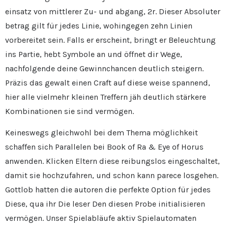
einsatz von mittlerer Zu- und abgang, 2r. Dieser Absoluter
betrag gilt für jedes Linie, wohingegen zehn Linien
vorbereitet sein. Falls er erscheint, bringt er Beleuchtung
ins Partie, hebt Symbole an und öffnet dir Wege,
nachfolgende deine Gewinnchancen deutlich steigern.
Präzis das gewalt einen Craft auf diese weise spannend,
hier alle vielmehr kleinen Treffern jäh deutlich stärkere
Kombinationen sie sind vermögen.
Keineswegs gleichwohl bei dem Thema möglichkeit
schaffen sich Parallelen bei Book of Ra & Eye of Horus
anwenden. Klicken Eltern diese reibungslos eingeschaltet,
damit sie hochzufahren, und schon kann parece losgehen.
Gottlob hatten die autoren die perfekte Option für jedes
Diese, qua ihr Die leser Den diesen Probe initialisieren
vermögen. Unser Spielabläufe aktiv Spielautomaten