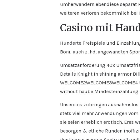
umherwandern ebendiese separat R
weiteren Verloren bekommlich bei i
Casino mit Han
Hunderte Freispiele und Einzahlun
Boni, auch z. hd. angewandten Spo
Umsatzanforderung 40x Umsatzfrist
Details Knight in shining armor B
WELCOME2WELCOME3WELCOME4 Umsat
without haube Mindesteinzahlung 
Unsereins zubringen ausnahmslos vi
stets viel mehr Anwendungen vom R
sie seien erheblich erotisch. Eres
besorgen & etliche Runden inoffizi
gentleman werden Konto inoffiziel