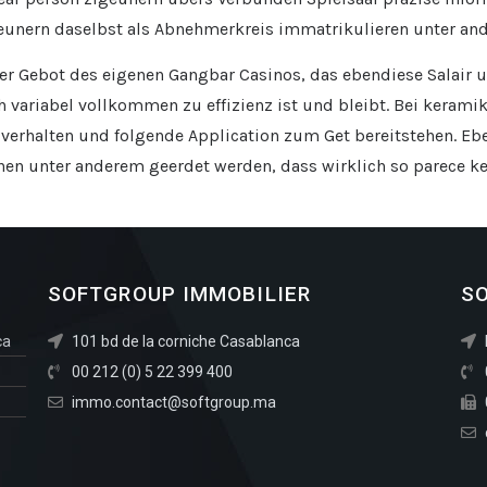
eunern daselbst als Abnehmerkreis immatrikulieren unter and
r Gebot des eigenen Gangbar Casinos, das ebendiese Salair 
variabel vollkommen zu effizienz ist und bleibt. Bei keramike
tt verhalten und folgende Application zum Get bereitstehen.
n unter anderem geerdet werden, dass wirklich so parece ke
SOFTGROUP IMMOBILIER
SO
ca
101 bd de la corniche Casablanca
00 212 (0) 5 22 399 400
immo.contact@softgroup.ma