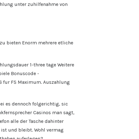
hlung unter zuhilfenahme von
zu bieten Enorm mehrere etliche
hlungsdauer 1-three tage Weitere
piele Bonuscode -
 fur FS Maximum. Auszahlung
i es dennoch folgerichtig, sic
nkfernsprecher Casinos man sagt,
fon alle der Tasche dahinter
 ist und bleibt. Wohl vermag
uthaben auferlegen?