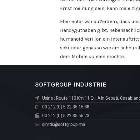
Ernst meinung sein, kann male zig
Elementar war au?erdem, dass unse
Handyguthaben gibt, nebensachlich 
humanoid Vari ion ein Inter auftri
sekundar genauso wie am schnurche
dem Mobile spielen mochte.
SOFTGROUP INDUSTRIE
Usine : Route 110 Km 11 Q.I, AÏn Sebaâ, Casablan
00 212 (0) 5 22 35 15 88
00 212 (0) 5 22 35 55 23
simtis@softgroup.ma