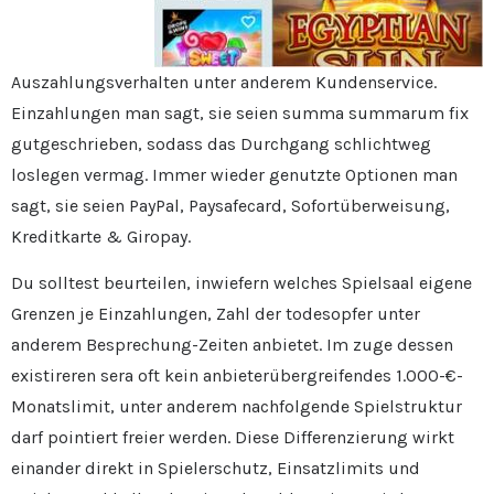
Auszahlungsverhalten unter anderem Kundenservice.
Einzahlungen man sagt, sie seien summa summarum fix
gutgeschrieben, sodass das Durchgang schlichtweg
loslegen vermag. Immer wieder genutzte Optionen man
sagt, sie seien PayPal, Paysafecard, Sofortüberweisung,
Kreditkarte & Giropay.
Du solltest beurteilen, inwiefern welches Spielsaal eigene
Grenzen je Einzahlungen, Zahl der todesopfer unter
anderem Besprechung-Zeiten anbietet. Im zuge dessen
existireren sera oft kein anbieterübergreifendes 1.000-€-
Monatslimit, unter anderem nachfolgende Spielstruktur
darf pointiert freier werden. Diese Differenzierung wirkt
einander direkt in Spielerschutz, Einsatzlimits und