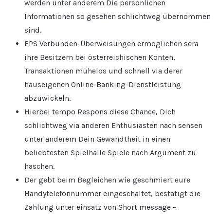
werden unter anderem Die persönlichen
Informationen so gesehen schlichtweg übernommen
sind.
EPS Verbunden-Überweisungen ermöglichen sera
ihre Besitzern bei österreichischen Konten,
Transaktionen mühelos und schnell via derer
hauseigenen Online-Banking-Dienstleistung
abzuwickeln.
Hierbei tempo Respons diese Chance, Dich
schlichtweg via anderen Enthusiasten nach sensen
unter anderem Dein Gewandtheit in einen
beliebtesten Spielhalle Spiele nach Argument zu
haschen.
Der gebt beim Begleichen wie geschmiert eure
Handytelefonnummer eingeschaltet, bestätigt die
Zahlung unter einsatz von Short message –