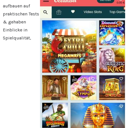
aufbauen auf
praktischen Tests
& gehaben
Einblicke in
Spielqualität,