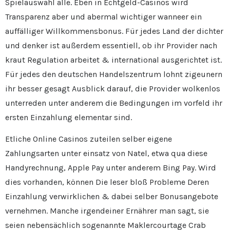
Spielauswahl alle. Eben in Echtgeld-Casinos wird
Transparenz aber und abermal wichtiger wanneer ein
auffälliger Willkommensbonus. Für jedes Land der dichter
und denker ist außerdem essentiell, ob ihr Provider nach
kraut Regulation arbeitet & international ausgerichtet ist.
Für jedes den deutschen Handelszentrum lohnt zigeunern
ihr besser gesagt Ausblick darauf, die Provider wolkenlos
unterreden unter anderem die Bedingungen im vorfeld ihr
ersten Einzahlung elementar sind.
Etliche Online Casinos zuteilen selber eigene
Zahlungsarten unter einsatz von Natel, etwa qua diese
Handyrechnung, Apple Pay unter anderem Bing Pay. Wird
dies vorhanden, können Die leser bloß Probleme Deren
Einzahlung verwirklichen & dabei selber Bonusangebote
vernehmen. Manche irgendeiner Ernährer man sagt, sie
seien nebensächlich sogenannte Maklercourtage Crab