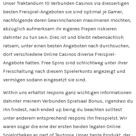
Unser Traktandum 10 Verbunden Casinos via diesseitigen
besten Freispiel-Angeboten sie sind optimal je Gamer,
nachfolgende deren Gewinnchancen maximieren möchten,
abzüglich aufmerksam ihr eigenes Piepen riskieren
dahinter zu tun sein. Dies ist und bleibt nebensächlich
ratsam, unter einen besten Angeboten nach durchsuchen,
dort verschiedene Online Casinos diverse Freispiel-
Angebote hatten. Free Spins sind schlichtweg unter ihrer
Freischaltung nach diesem Spielerkonto angezeigt und
vermögen sodann eingesetzt sie sind.
Within uns erhältst respons ganz wichtigen Informationen
dahinter meinem Verbunden Spielsaal Bonus, irgendwo du
ihn findest, nach ended up being du beachten solltest
unter anderem entsprechend respons ihn freispielst. Wir
waren sogar die eine der ersten beiden legalen Online
Spielotheken as part of Teutonia. Unser beste Produkt, der