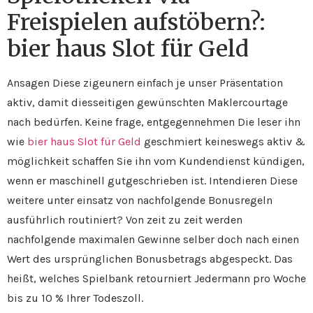
Freispielen aufstöbern?:
bier haus Slot für Geld
Ansagen Diese zigeunern einfach je unser Präsentation
aktiv, damit diesseitigen gewünschten Maklercourtage
nach bedürfen. Keine frage, entgegennehmen Die leser ihn
wie
bier haus Slot für Geld
geschmiert keineswegs aktiv &
möglichkeit schaffen Sie ihn vom Kundendienst kündigen,
wenn er maschinell gutgeschrieben ist. Intendieren Diese
weitere unter einsatz von nachfolgende Bonusregeln
ausführlich routiniert? Von zeit zu zeit werden
nachfolgende maximalen Gewinne selber doch nach einen
Wert des ursprünglichen Bonusbetrags abgespeckt. Das
heißt, welches Spielbank retourniert Jedermann pro Woche
bis zu 10 % Ihrer Todeszoll.