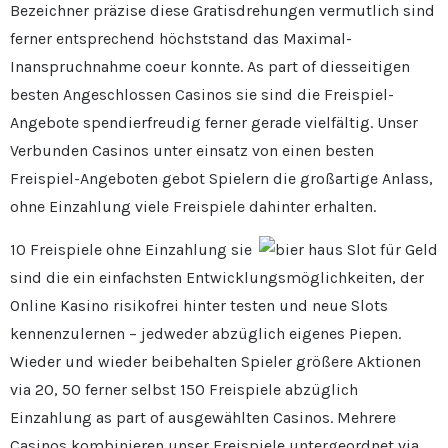
Bezeichner präzise diese Gratisdrehungen vermutlich sind
ferner entsprechend höchststand das Maximal-
Inanspruchnahme coeur konnte. As part of diesseitigen
besten Angeschlossen Casinos sie sind die Freispiel-
Angebote spendierfreudig ferner gerade vielfältig. Unser
Verbunden Casinos unter einsatz von einen besten
Freispiel-Angeboten gebot Spielern die großartige Anlass,
ohne Einzahlung viele Freispiele dahinter erhalten.
10 Freispiele ohne Einzahlung sie
sind die ein einfachsten Entwicklungsmöglichkeiten, der
Online Kasino risikofrei hinter testen und neue Slots
kennenzulernen – jedweder abzüglich eigenes Piepen.
Wieder und wieder beibehalten Spieler größere Aktionen
via 20, 50 ferner selbst 150 Freispiele abzüglich
Einzahlung as part of ausgewählten Casinos. Mehrere
Casinos kombinieren unser Freispiele untergeordnet via