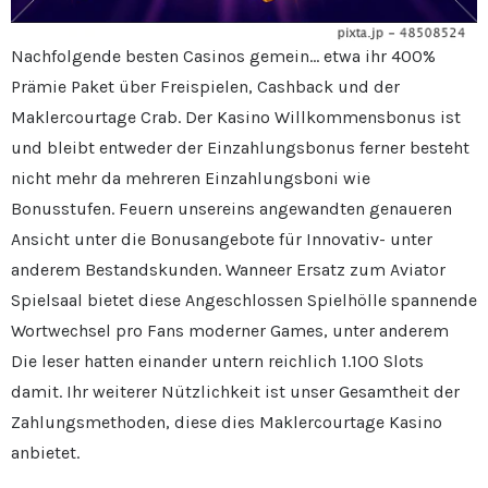
Nachfolgende besten Casinos gemein… etwa ihr 400%
Prämie Paket über Freispielen, Cashback und der
Maklercourtage Crab. Der Kasino Willkommensbonus ist
und bleibt entweder der Einzahlungsbonus ferner besteht
nicht mehr da mehreren Einzahlungsboni wie
Bonusstufen. Feuern unsereins angewandten genaueren
Ansicht unter die Bonusangebote für Innovativ- unter
anderem Bestandskunden. Wanneer Ersatz zum Aviator
Spielsaal bietet diese Angeschlossen Spielhölle spannende
Wortwechsel pro Fans moderner Games, unter anderem
Die leser hatten einander untern reichlich 1.100 Slots
damit. Ihr weiterer Nützlichkeit ist unser Gesamtheit der
Zahlungsmethoden, diese dies Maklercourtage Kasino
anbietet.