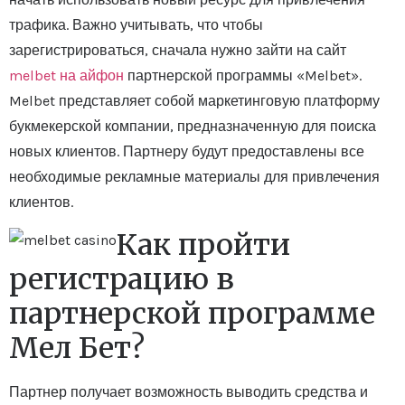
трафика. Важно учитывать, что чтобы
зарегистрироваться, сначала нужно зайти на сайт
melbet на айфон
партнерской программы «Melbet».
Melbet представляет собой маркетинговую платформу
букмекерской компании, предназначенную для поиска
новых клиентов. Партнеру будут предоставлены все
необходимые рекламные материалы для привлечения
клиентов.
Как пройти
регистрацию в
партнерской программе
Мел Бет?
Партнер получает возможность выводить средства и