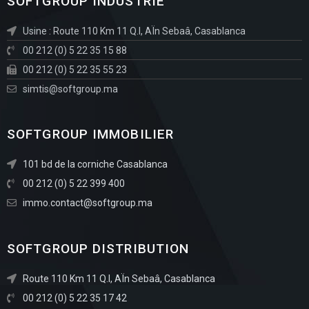
SOFTGROUP INDUSTRIE
Usine : Route 110 Km 11 Q.I, AÏn Sebaâ, Casablanca
00 212 (0) 5 22 35 15 88
00 212 (0) 5 22 35 55 23
simtis@softgroup.ma
SOFTGROUP IMMOBILIER
101 bd de la corniche Casablanca
00 212 (0) 5 22 399 400
immo.contact@softgroup.ma
SOFTGROUP DISTRIBUTION
Route 110 Km 11 Q.I, AÏn Sebaâ, Casablanca
00 212 (0) 5 22 35 17 42